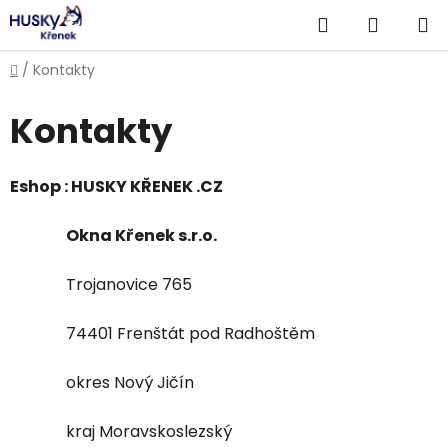
Přejít
Hledat
NÁKUP
na
obsah
KOŠÍK
Domů
/
Kontakty
Kontakty
Eshop : HUSKY KŘENEK .CZ
Okna Křenek s.r.o.
Trojanovice 765
74401 Frenštát pod Radhoštěm
okres Nový Jičín
kraj Moravskoslezský