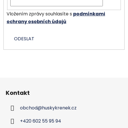
Vložením zprávy souhlasíte s
podmínkami
ochrany osobních údajů
ODESLAT
Z
á
Kontakt
p
a
obchod
@
huskykrenek.cz
t
í
+420 602 55 95 94