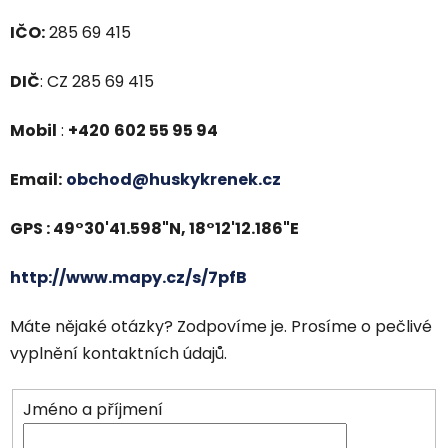
IČO:
285 69 415
DIČ
: CZ 285 69 415
Mobil
:
+420
602 55 95 94
Email:
obchod@huskykrenek.cz
GPS : 49°30'41.598"N, 18°12'12.186"E
http://www.mapy.cz/s/7pfB
Máte nějaké otázky? Zodpovíme je. Prosíme o pečlivé
vyplnění kontaktních údajů.
Jméno a příjmení