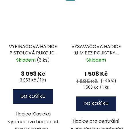
VYPÍNAČOVÁ HADICE
VYSAVAČOVÁ HADICE
PISTOLOVÁ RUKOJEŤ
9,1 M BEZ POJISTKY -
7,6 M- BIP-25VA
BOG-30
Skladem
(3 ks)
Skladem
3 053 Kč
1 508 Kč
Měrná
3 053 Kč / 1 ks
1 885 Kč
(–20 %)
cena:
Měrná
1 508 Kč / 1 ks
cena:
DO KOŠÍKU
DO KOŠÍKU
Hadice Klasická
Hadice pro centrální
vypínačová hadice od
vysavače bez vypínače