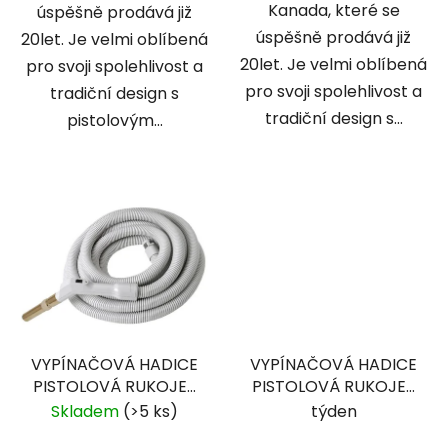
Kanada, které se
úspěšně prodává již
úspěšně prodává již
20let. Je velmi oblíbená
20let. Je velmi oblíbená
pro svoji spolehlivost a
pro svoji spolehlivost a
tradiční design s
tradiční design s...
pistolovým...
VYPÍNAČOVÁ HADICE
VYPÍNAČOVÁ HADICE
PISTOLOVÁ RUKOJEŤ
PISTOLOVÁ RUKOJEŤ
12,1 M - BIP-40VA
15 M - BIP-50VA
Skladem
(>5 ks)
týden