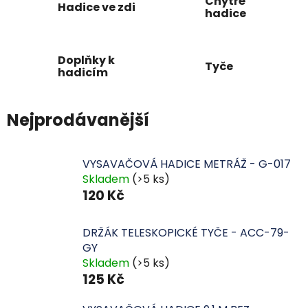
Chytré
Hadice ve zdi
hadice
Doplňky k
Tyče
hadicím
Nejprodávanější
VYSAVAČOVÁ HADICE METRÁŽ - G-017
Skladem
(>5 ks)
120 Kč
DRŽÁK TELESKOPICKÉ TYČE - ACC-79-
GY
Skladem
(>5 ks)
125 Kč