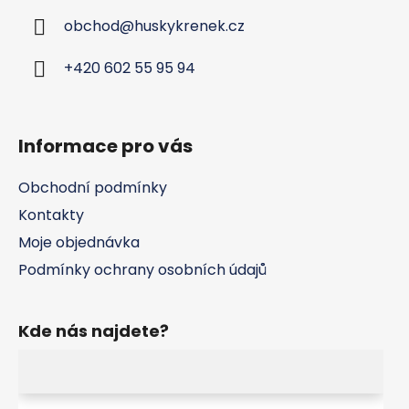
r
a
v
obchod
@
huskykrenek.cz
t
k
í
y
+420 602 55 95 94
v
ý
p
Informace pro vás
i
s
u
Obchodní podmínky
Kontakty
Moje objednávka
Podmínky ochrany osobních údajů
Kde nás najdete?