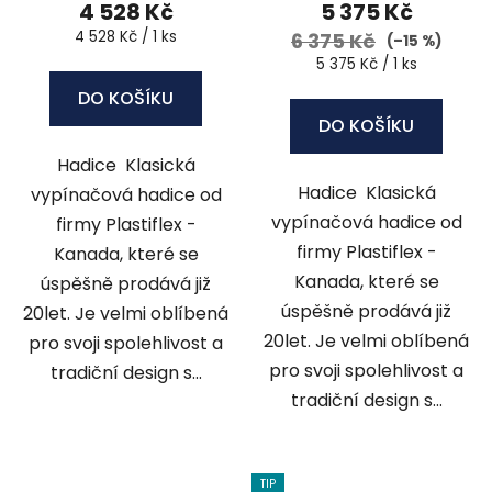
4 528 Kč
5 375 Kč
Měrná
4 528 Kč / 1 ks
6 375 Kč
(–15 %)
cena:
Měrná
5 375 Kč / 1 ks
cena:
DO KOŠÍKU
DO KOŠÍKU
Hadice Klasická
Hadice Klasická
vypínačová hadice od
vypínačová hadice od
firmy Plastiflex -
firmy Plastiflex -
Kanada, které se
Kanada, které se
úspěšně prodává již
úspěšně prodává již
20let. Je velmi oblíbená
20let. Je velmi oblíbená
pro svoji spolehlivost a
pro svoji spolehlivost a
tradiční design s...
tradiční design s...
TIP