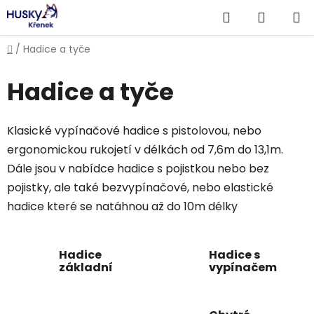
Přejít
Hledat
NÁKUP
na
obsah
KOŠÍK
Domů
/
Hadice a tyče
Hadice a tyče
Klasické vypínačové hadice s pistolovou, nebo
ergonomickou rukojetí v délkách od 7,6m do 13,1m.
Dále jsou v nabídce hadice s pojistkou nebo bez
pojistky, ale také bezvypínačové, nebo elastické
hadice které se natáhnou až do 10m délky
Hadice
Hadice s
základní
vypínačem