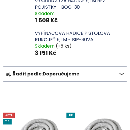
VYSAVAČOVÁ HADICE 9,1 M BEZ
POJISTKY - BOG-30
Skladem
1 508 Kč
VYPÍNAČOVÁ HADICE PISTOLOVÁ
RUKOJEŤ 9,1 M - BIP-30VA
Skladem
(>5 ks)
3 151 Kč
Ř
Řadit podle:
Doporučujeme
a
z
e
OTEVŘÍT FILTR
n
í
V
p
AKCE
TIP
ý
r
TIP
p
o