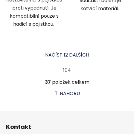
Součástí balení je
proti vypadnutí. Je
kotvící materiál.
kompatibilní pouze s
hadicí s pojistkou.
NAČÍST 12 DALŠÍCH
S
1
4
t
r
O
á
37
položek celkem
v
n
l
k
NAHORU
á
o
d
v
a
á
Z
c
n
á
í
í
Kontakt
p
p