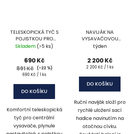
TELESKOPICKÁ TYČ S
NAVIJÁK NA
POJISTKOU PRO
VYSAVAČOVOU
CENTRÁLNÍ VYSAVAČE
HADICI -4720
Skladem
(>5 ks)
týden
- ACC-1024
690 Kč
2 200 Kč
Měrná
2 200 Kč / 1 ks
891 Kč
(–22 %)
cena:
Měrná
690 Kč / 1 ks
cena:
DO KOŠÍKU
DO KOŠÍKU
Ruční naviják složí pro
Komfortní teleskopická
rychlé uložení sací
tyč pro centrální
hadice navinutím na
vysavače, plynule
otočnou cívku.
nastavitelná, s pojistkou