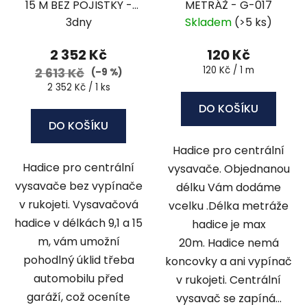
15 M BEZ POJISTKY -
METRÁŽ - G-017
BOG-50
3dny
Skladem
(>5 ks)
2 352 Kč
120 Kč
Měrná
120 Kč / 1 m
2 613 Kč
(–9 %)
cena:
Měrná
2 352 Kč / 1 ks
cena:
DO KOŠÍKU
DO KOŠÍKU
Hadice pro centrální
Hadice pro centrální
vysavače. Objednanou
vysavače bez vypínače
délku Vám dodáme
v rukojeti. Vysavačová
vcelku .Délka metráže
hadice v délkách 9,1 a 15
hadice je max
m, vám umožní
20m. Hadice nemá
pohodlný úklid třeba
koncovky a ani vypínač
automobilu před
v rukojeti. Centrální
garáží, což oceníte
vysavač se zapíná...