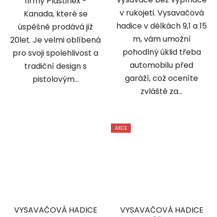
firmy Plastiflex -
v rukojeti. Vysavačová
Kanada, které se
hadice v délkách 9,1 a 15
úspěšně prodává již
m, vám umožní
20let. Je velmi oblíbená
pohodlný úklid třeba
pro svoji spolehlivost a
automobilu před
tradiční design s
garáží, což oceníte
pistolovým...
zvláště za...
AKCE
VYSAVAČOVÁ HADICE
VYSAVAČOVÁ HADICE