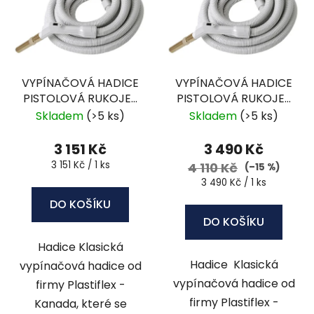
i
d
s
u
p
k
r
t
VYPÍNAČOVÁ HADICE
VYPÍNAČOVÁ HADICE
o
ů
PISTOLOVÁ RUKOJEŤ
PISTOLOVÁ RUKOJEŤ
d
9,1 M - BIP-30VA
10,6 M - BIP-35VA
Skladem
(>5 ks)
Skladem
(>5 ks)
u
k
3 151 Kč
3 490 Kč
t
Měrná
3 151 Kč / 1 ks
4 110 Kč
(–15 %)
ů
cena:
Měrná
3 490 Kč / 1 ks
cena:
DO KOŠÍKU
DO KOŠÍKU
Hadice Klasická
Hadice Klasická
vypínačová hadice od
vypínačová hadice od
firmy Plastiflex -
firmy Plastiflex -
Kanada, které se