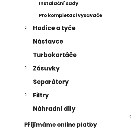
p
Instalační sady
a
Pro kompletaci vysavače
n
e
Hadice a tyče
l
Nástavce
Turbokartáče
Zásuvky
Separátory
Filtry
Náhradní díly
Přijímáme online platby