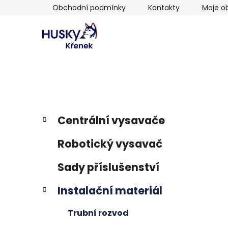
Přejít
Obchodní podmínky
Kontakty
Moje o
na
obsah
P
K
Přeskočit
Centrální vysavače
a
kategorie
o
t
s
Robotický vysavač
e
t
g
r
Sady příslušenství
o
a
r
Instalační materiál
i
n
e
n
Trubní rozvod
í