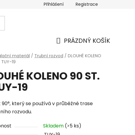
Přihlášení
Registrace
PRÁZDNÝ KOŠÍK
NÁKUPNÍ
alační materiál
/
Trubní rozvod
/
DLOUHÉ KOLENO
- TUY-19
KOŠÍK
OUHÉ KOLENO 90 ST.
TUY-19
 90°, který se používá v průběžné trase
ního rozvodu.
pnost
Skladem
(>5 ks)
TUY-19