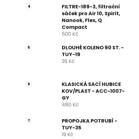
FILTRE-189-3, filtrační
sáček pro Air 10, Spirit,
Nanook, Flex, Q
Compact
500 Kč
DLOUHÉ KOLENO 90 ST. -
TUY-19
39 Kč
KLASICKÁ SACÍ HUBICE
KOV/PLAST - ACC-1007-
GY
480 Kč
PROPOJKA POTRUBÍ -
TUY-35
19 Kč