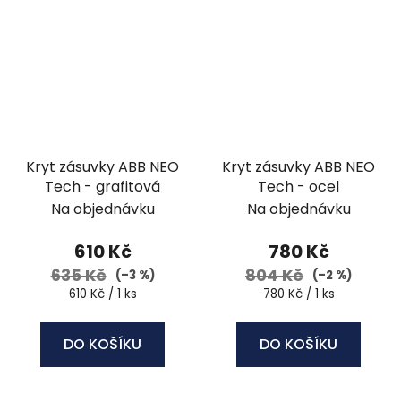
Kryt zásuvky ABB NEO
Kryt zásuvky ABB NEO
Tech - grafitová
Tech - ocel
Na objednávku
Na objednávku
610 Kč
780 Kč
635 Kč
804 Kč
(–3 %)
(–2 %)
Měrná
Měrná
610 Kč / 1 ks
780 Kč / 1 ks
cena:
cena:
DO KOŠÍKU
DO KOŠÍKU