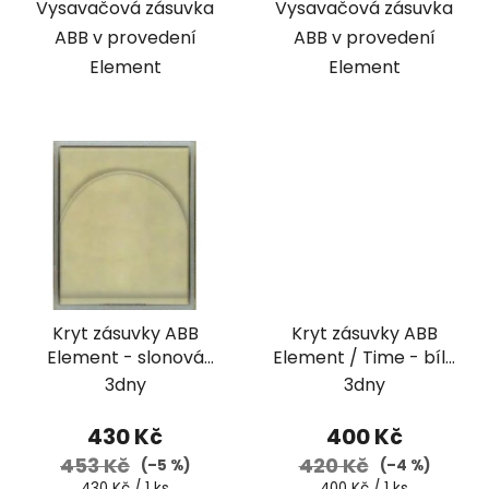
Vysavačová zásuvka
Vysavačová zásuvka
ABB v provedení
ABB v provedení
Element
Element
Kryt zásuvky ABB
Kryt zásuvky ABB
Element - slonová
Element / Time - bílá
kost / ledová bílá
/ ledová šedá
3dny
3dny
430 Kč
400 Kč
453 Kč
420 Kč
(–5 %)
(–4 %)
Měrná
Měrná
430 Kč / 1 ks
400 Kč / 1 ks