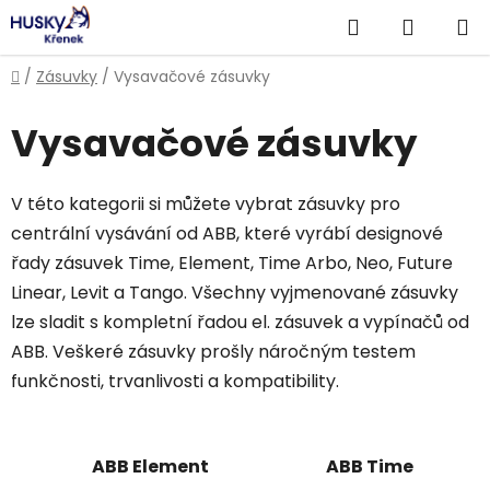
Přejít
Hledat
NÁKUP
na
obsah
KOŠÍK
Domů
/
Zásuvky
/
Vysavačové zásuvky
Vysavačové zásuvky
V této kategorii si můžete vybrat zásuvky pro
centrální vysávání od ABB, které vyrábí designové
řady zásuvek Time, Element, Time Arbo, Neo, Future
Linear, Levit a Tango. Všechny vyjmenované zásuvky
lze sladit s kompletní řadou el. zásuvek a vypínačů od
ABB. Veškeré zásuvky prošly náročným testem
funkčnosti, trvanlivosti a kompatibility.
ABB Element
ABB Time