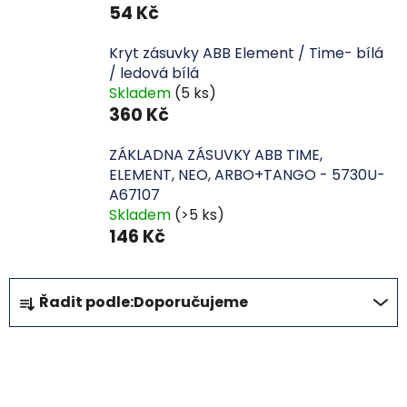
54 Kč
Kryt zásuvky ABB Element / Time- bílá
/ ledová bílá
Skladem
(5 ks)
360 Kč
ZÁKLADNA ZÁSUVKY ABB TIME,
ELEMENT, NEO, ARBO+TANGO - 5730U-
A67107
Skladem
(>5 ks)
146 Kč
Ř
Řadit podle:
Doporučujeme
a
z
e
OTEVŘÍT FILTR
n
í