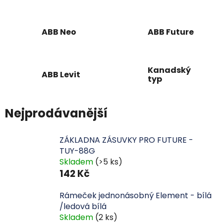
ABB Neo
ABB Future
Kanadský
ABB Levit
typ
Nejprodávanější
ZÁKLADNA ZÁSUVKY PRO FUTURE -
TUY-88G
Skladem
(>5 ks)
142 Kč
Rámeček jednonásobný Element - bílá
/ledová bílá
Skladem
(2 ks)