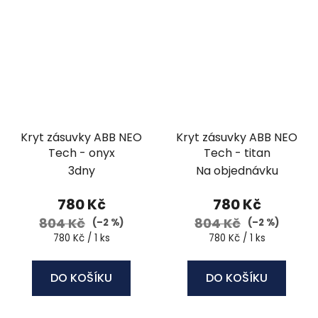
Kryt zásuvky ABB NEO
Kryt zásuvky ABB NEO
Tech - onyx
Tech - titan
3dny
Na objednávku
780 Kč
780 Kč
804 Kč
804 Kč
(–2 %)
(–2 %)
Měrná
Měrná
780 Kč / 1 ks
780 Kč / 1 ks
cena:
cena:
DO KOŠÍKU
DO KOŠÍKU