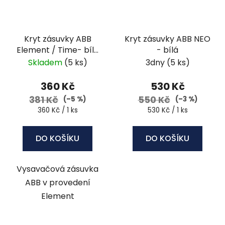
Kryt zásuvky ABB
Kryt zásuvky ABB NEO
Element / Time- bílá
- bílá
/ ledová bílá
Skladem
(5 ks)
3dny
(5 ks)
360 Kč
530 Kč
381 Kč
550 Kč
(–5 %)
(–3 %)
Měrná
Měrná
360 Kč / 1 ks
530 Kč / 1 ks
cena:
cena:
DO KOŠÍKU
DO KOŠÍKU
Vysavačová zásuvka
ABB v provedení
Element