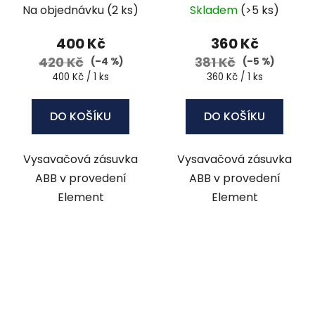
/ ledová zelená
/ bílá
Na objednávku
(2 ks)
Skladem
(>5 ks)
400 Kč
360 Kč
420 Kč
381 Kč
(–4 %)
(–5 %)
Měrná
Měrná
400 Kč / 1 ks
360 Kč / 1 ks
cena:
cena:
DO KOŠÍKU
DO KOŠÍKU
Vysavačová zásuvka
Vysavačová zásuvka
ABB v provedení
ABB v provedení
Element
Element