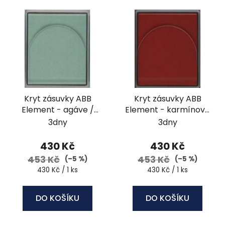
V
p
ý
r
p
o
i
d
s
u
p
k
r
t
Kryt zásuvky ABB
Kryt zásuvky ABB
o
ů
Element - agáve /
Element - karmínová
d
ledová bílá
/ ledová šedá
3dny
3dny
u
k
430 Kč
430 Kč
t
453 Kč
453 Kč
(–5 %)
(–5 %)
ů
Měrná
Měrná
430 Kč / 1 ks
430 Kč / 1 ks
cena:
cena:
DO KOŠÍKU
DO KOŠÍKU