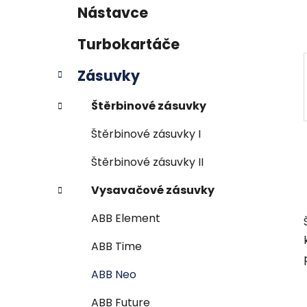
p
Nástavce
a
n
Turbokartáče
e
Zásuvky
l
Štěrbinové zásuvky
Štěrbinové zásuvky I
Štěrbinové zásuvky II
Vysavačové zásuvky
ABB Element
ABB Time
ABB Neo
ABB Future