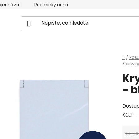
bjednávka
Podmínky ochrany osobních údajů
Domů
/
Zás
zásuvky
Kr
- b
Dostu
Kód:
550 