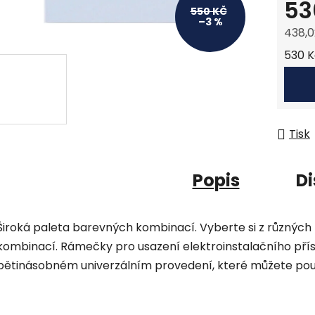
53
550 KČ
–3 %
438,0
Měrná
530 Kč
Tisk
Popis
Di
Široká paleta barevných kombinací. Vyberte si z různýc
kombinací. Rámečky pro usazení elektroinstalačního pří
pětinásobném univerzálním provedení, které můžete použí