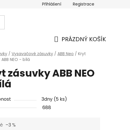
Přihlášení
Registrace
PRÁZDNÝ KOŠÍK
NÁKUPNÍ
uvky
/
Vysavačové zásuvky
/
ABB Neo
/
Kryt
 ABB NEO - bílá
KOŠÍK
yt zásuvky ABB NEO
ílá
pnost
3dny
(5 ks)
688
Kč
–3 %