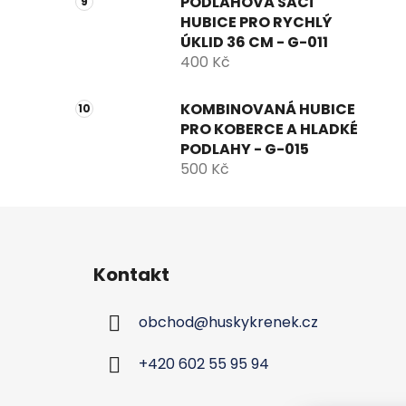
PODLAHOVÁ SACÍ
HUBICE PRO RYCHLÝ
ÚKLID 36 CM - G-011
400 Kč
KOMBINOVANÁ HUBICE
PRO KOBERCE A HLADKÉ
PODLAHY - G-015
500 Kč
Z
á
Kontakt
p
a
obchod
@
huskykrenek.cz
t
í
+420 602 55 95 94