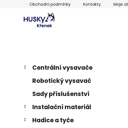
Přejít
Obchodní podmínky
Kontakty
Moje o
na
obsah
P
K
Přeskočit
Centrální vysavače
a
kategorie
o
t
s
Robotický vysavač
e
t
g
r
Sady příslušenství
o
a
r
Instalační materiál
i
n
e
n
Hadice a tyče
í