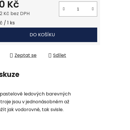
0 Kč
2 Kč bez DPH
 cena:
 / 1 ks
DO KOŠÍKU
Zeptat se
Sdílet
skuze
h pastelově ledových barevných
stroje jsou v jednonásobném až
t jak vodorovně, tak svisle.