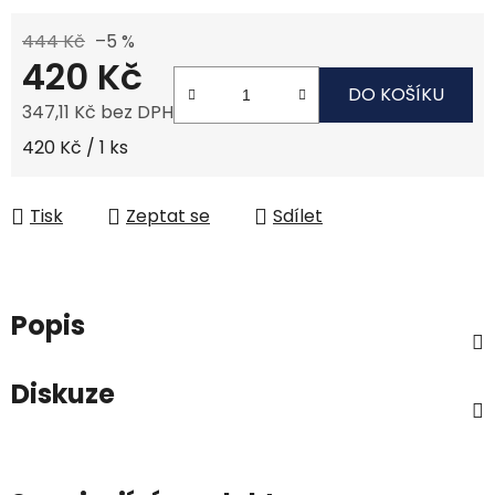
444 Kč
–5 %
420 Kč
DO KOŠÍKU
347,11 Kč bez DPH
Měrná cena:
420 Kč / 1 ks
Tisk
Zeptat se
Sdílet
Popis
Diskuze