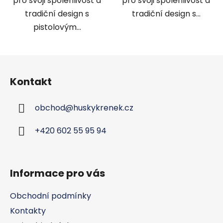
pro svoji spolehlivost a
pro svoji spolehlivost a
tradiční design s
tradiční design s...
pistolovým...
Z
á
Kontakt
p
a
obchod
@
huskykrenek.cz
t
í
+420 602 55 95 94
Informace pro vás
Obchodní podmínky
Kontakty