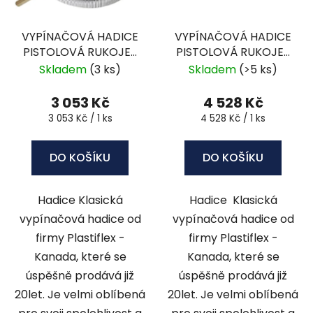
VYPÍNAČOVÁ HADICE
VYPÍNAČOVÁ HADICE
PISTOLOVÁ RUKOJEŤ
PISTOLOVÁ RUKOJEŤ
7,6 M- BIP-25VA
12,1 M - BIP-40VA
Skladem
(3 ks)
Skladem
(>5 ks)
3 053 Kč
4 528 Kč
Měrná
Měrná
3 053 Kč / 1 ks
4 528 Kč / 1 ks
cena:
cena:
DO KOŠÍKU
DO KOŠÍKU
Hadice Klasická
Hadice Klasická
vypínačová hadice od
vypínačová hadice od
firmy Plastiflex -
firmy Plastiflex -
Kanada, které se
Kanada, které se
úspěšně prodává již
úspěšně prodává již
20let. Je velmi oblíbená
20let. Je velmi oblíbená