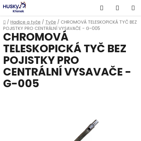
Přejít
Hledat
NÁKUP
na
obsah
KOŠÍK
Domů
/
Hadice a tyče
/
Tyče
/
CHROMOVÁ TELESKOPICKÁ TYČ BEZ
POJISTKY PRO CENTRÁLNÍ VYSAVAČE - G-005
CHROMOVÁ
TELESKOPICKÁ TYČ BEZ
POJISTKY PRO
CENTRÁLNÍ VYSAVAČE -
G-005