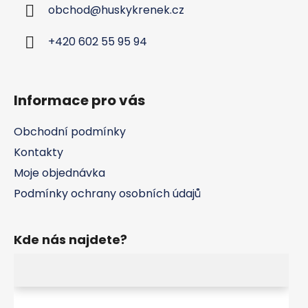
obchod
@
huskykrenek.cz
t
í
+420 602 55 95 94
Informace pro vás
Obchodní podmínky
Kontakty
Moje objednávka
Podmínky ochrany osobních údajů
Kde nás najdete?