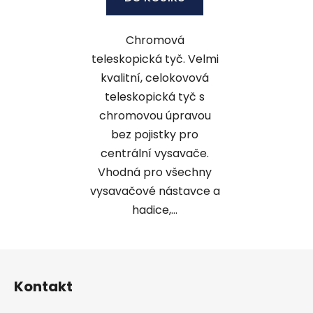
Chromová
teleskopická tyč. Velmi
kvalitní, celokovová
teleskopická tyč s
chromovou úpravou
bez pojistky pro
centrální vysavače.
Vhodná pro všechny
vysavačové nástavce a
hadice,...
Z
á
Kontakt
p
a