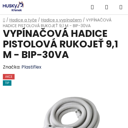
Přejít
Hledat
NÁKUP
na
obsah
KOŠÍK
Domů
/
Hadice a tyče
/
Hadice s vypínačem
/
VYPÍNAČOVÁ
HADICE PISTOLOVÁ RUKOJEŤ 9,1 M - BIP-30VA
VYPÍNAČOVÁ HADICE
PISTOLOVÁ RUKOJEŤ 9,1
M - BIP-30VA
Značka:
Plastiflex
AKCE
TIP