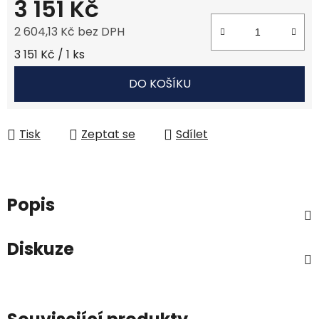
3 151 Kč
2 604,13 Kč bez DPH
Měrná cena:
3 151 Kč / 1 ks
DO KOŠÍKU
Tisk
Zeptat se
Sdílet
Popis
Diskuze