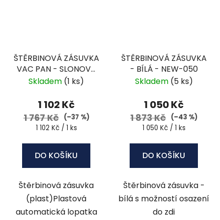
ŠTĚRBINOVÁ ZÁSUVKA
ŠTĚRBINOVÁ ZÁSUVKA
VAC PAN - SLONOVÁ
- BÍLÁ - NEW-050
KOST- ACC-16-3
Skladem
(1 ks)
Skladem
(5 ks)
1 102 Kč
1 050 Kč
1 767 Kč
1 873 Kč
(–37 %)
(–43 %)
Měrná
Měrná
1 102 Kč / 1 ks
1 050 Kč / 1 ks
cena:
cena:
DO KOŠÍKU
DO KOŠÍKU
Štěrbinová zásuvka
Štěrbinová zásuvka -
(plast)Plastová
bílá s možností osazení
automatická lopatka
do zdi