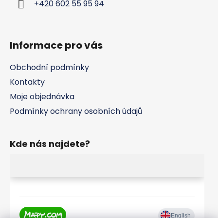
+420 602 55 95 94
r
v
k
y
Informace pro vás
v
ý
Obchodní podmínky
p
Kontakty
i
s
Moje objednávka
u
Podmínky ochrany osobních údajů
Kde nás najdete?