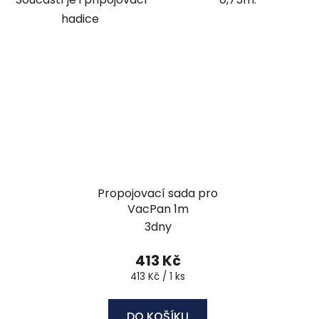
hadice
Propojovací sada pro
VacPan 1m
3dny
413 Kč
Měrná
413 Kč / 1 ks
cena:
DO KOŠÍKU