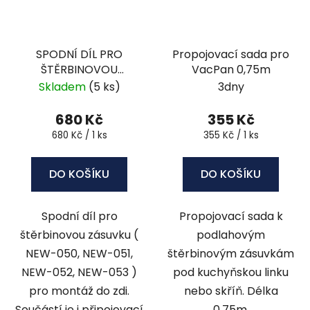
SPODNÍ DÍL PRO
Propojovací sada pro
ŠTĚRBINOVOU
VacPan 0,75m
ZÁSUVKU-INSTALACE
Skladem
(5 ks)
3dny
DO ZDI
680 Kč
355 Kč
Měrná
Měrná
680 Kč / 1 ks
355 Kč / 1 ks
cena:
cena:
DO KOŠÍKU
DO KOŠÍKU
Spodní díl pro
Propojovací sada k
štěrbinovou zásuvku (
podlahovým
NEW-050, NEW-051,
štěrbinovým zásuvkám
NEW-052, NEW-053 )
pod kuchyňskou linku
pro montáž do zdi.
nebo skříň. Délka
Součástí je i připojovací
0,75m.