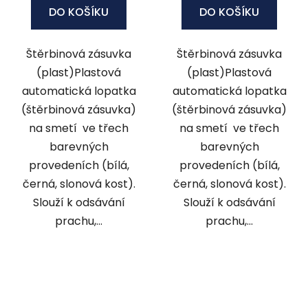
DO KOŠÍKU
DO KOŠÍKU
Štěrbinová zásuvka
Štěrbinová zásuvka
(plast)Plastová
(plast)Plastová
automatická lopatka
automatická lopatka
(štěrbinová zásuvka)
(štěrbinová zásuvka)
na smetí ve třech
na smetí ve třech
barevných
barevných
provedeních (bílá,
provedeních (bílá,
černá, slonová kost).
černá, slonová kost).
Slouží k odsávání
Slouží k odsávání
prachu,...
prachu,...