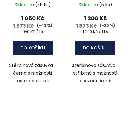
051
Skladem
(>5 ks)
Skladem
(5 ks)
1 050 Kč
1 200 Kč
1 873 Kč
1 873 Kč
(–43 %)
(–35 %)
Měrná
Měrná
1 050 Kč / 1 ks
1 200 Kč / 1 ks
cena:
cena:
DO KOŠÍKU
DO KOŠÍKU
Štěrbinová zásuvka -
Štěrbinová zásuvka -
černá s možností
stříbrná s možností
osazení do zdi
osazení do zdi