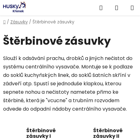
Přejít
Hledat
NÁKUP
na
obsah
KOŠÍK
Domů
/
Zásuvky
/
Štěrbinové zásuvky
Štěrbinové zásuvky
Slouží k odsávání prachu, drobků a jiných nečistot do
systému centrálního vysavače. Montuje se k podlaze
do soklů kuchyňských linek, do soklů šatních skříní v
zádveří atp. Spustí se jednoduše klapkou, kterou
sepnete nohou a nečistoty nametete přimo ke
štěrbině, která je "vcucne" a trubním rozvodem
odvede do odpadní nádoby centrálního vysavače.
Štěrbinové
Štěrbinové
zásuvky I
zásuvky II