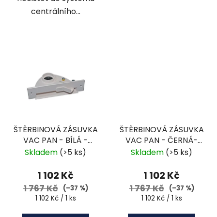
centrálního...
ŠTĚRBINOVÁ ZÁSUVKA
ŠTĚRBINOVÁ ZÁSUVKA
VAC PAN - BÍLÁ -
VAC PAN - ČERNÁ-
ACC-16-1
ACC-16-N
Skladem
(>5 ks)
Skladem
(>5 ks)
1 102 Kč
1 102 Kč
1 767 Kč
1 767 Kč
(–37 %)
(–37 %)
Měrná
Měrná
1 102 Kč / 1 ks
1 102 Kč / 1 ks
cena:
cena: