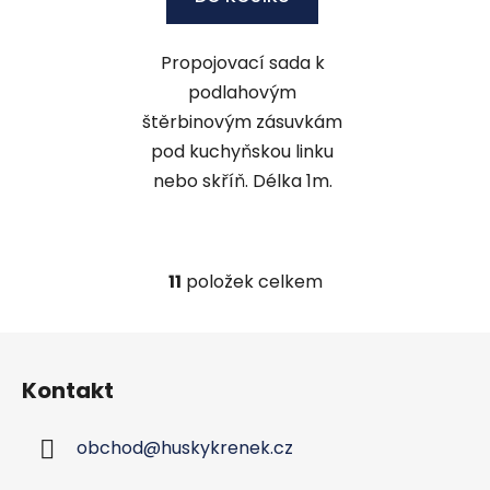
Propojovací sada k
podlahovým
štěrbinovým zásuvkám
pod kuchyňskou linku
nebo skříň. Délka 1m.
11
položek celkem
O
v
l
Z
á
á
d
Kontakt
p
a
a
c
obchod
@
huskykrenek.cz
t
í
í
p