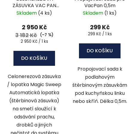
o
ů
ZÁSUVKA VAC PAN
VacPan 0,5m
d
MAGIC SWEEP - NEW-
Skladem
(4 ks)
Skladem
(1 ks)
u
010
k
2 950 Kč
299 Kč
t
Měrná
299 Kč / 1 ks
3 182 Kč
(–7 %)
ů
cena:
Měrná
2 950 Kč / 1 ks
cena:
DO KOŠÍKU
DO KOŠÍKU
Propojovací sada k
Celonerezová zásuvka
podlahovým
/ lopatka Magic Sweep
štěrbinovým zásuvkám
Automatická lopatka
pod kuchyňskou linku
(štěrbinová zásuvka)
nebo skříň. Délka 0,5m.
na smetí sloužící k
odsávání prachu,
drobků a jiných
nečistot do systému