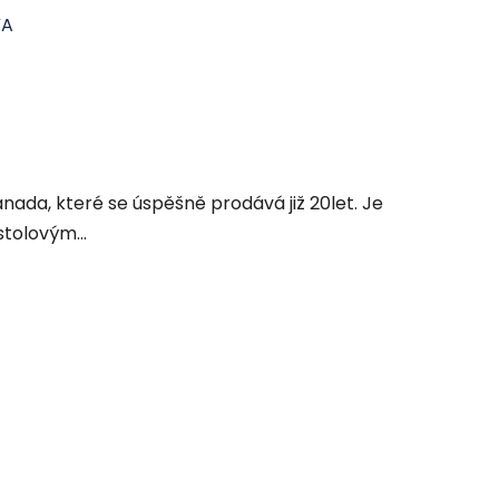
VA
anada, které se úspěšně prodává již 20let. Je
stolovým...