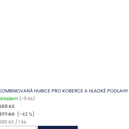
KOMBINOVANÁ HUBICE PRO KOBERCE A HLADKÉ PODLAHY 
Skladem
(>5 ks)
500 Kč
877 Kč
(–42 %)
Měrná
500 Kč / 1 ks