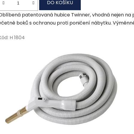
DO KOŠÍKU
Oblíbená patentovaná hubice Twinner, vhodná nejen na pl
včetně boků s ochranou proti poničení nábytku. Výměnné 
Kód:
H 1804