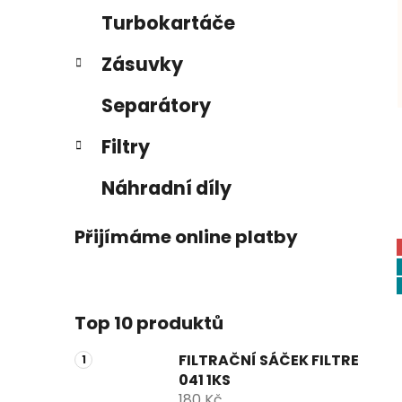
n
Turbokartáče
e
Zásuvky
l
Separátory
Filtry
Náhradní díly
Přijímáme online platby
Top 10 produktů
FILTRAČNÍ SÁČEK FILTRE
041 1KS
180 Kč