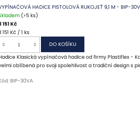
VYPÍNAČOVÁ HADICE PISTOLOVÁ RUKOJEŤ 9,1 M - BIP-30
Skladem
(>5 ks)
3 151 Kč
Měrná
3 151 Kč / 1 ks
cena:
DO KOŠÍKU
Hadice Klasická vypínačová hadice od firmy Plastiflex - K
velmi oblíbená pro svoji spolehlivost a tradiční design s pi
Kód:
BIP-30VA