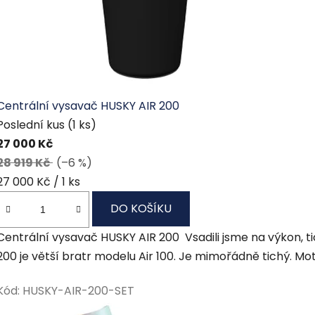
ě
Centrální vysavač HUSKY AIR 200
Poslední kus
(1 ks)
27 000 Kč
28 919 Kč
(–6 %)
Měrná
27 000 Kč / 1 ks
cena:
DO KOŠÍKU
Centrální vysavač HUSKY AIR 200 Vsadili jsme na výkon, t
200 je větší bratr modelu Air 100. Je mimořádně tichý. Mot
Kód:
HUSKY-AIR-200-SET