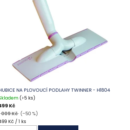
HUBICE NA PLOVOUCÍ PODLAHY TWINNER - H1804
Skladem
(>5 ks)
499 Kč
1 009 Kč
(–50 %)
Měrná
499 Kč / 1 ks
cena: