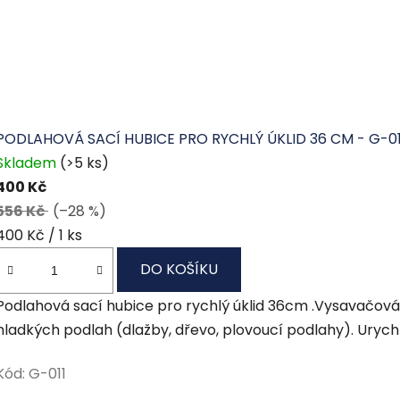
PODLAHOVÁ SACÍ HUBICE PRO RYCHLÝ ÚKLID 36 CM - G-01
Skladem
(>5 ks)
400 Kč
556 Kč
(–28 %)
Měrná
400 Kč / 1 ks
cena:
DO KOŠÍKU
Podlahová sací hubice pro rychlý úklid 36cm .Vysavačová 
hladkých podlah (dlažby, dřevo, plovoucí podlahy). Urychl
Kód:
G-011