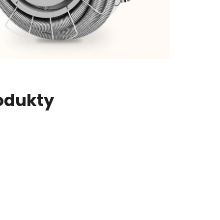
odukty