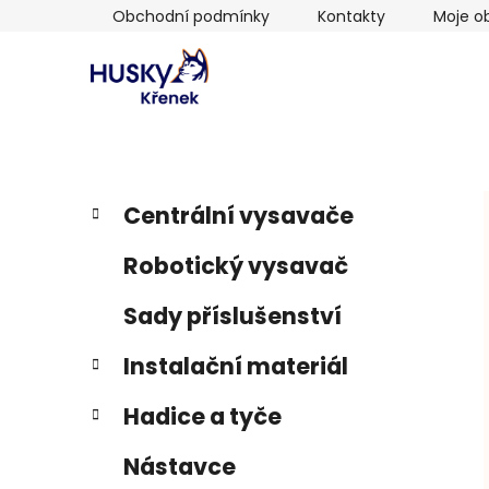
Přejít
Obchodní podmínky
Kontakty
Moje o
na
obsah
P
K
Přeskočit
Centrální vysavače
a
kategorie
o
t
s
Robotický vysavač
e
t
g
r
Sady příslušenství
o
a
r
Instalační materiál
i
n
e
n
Hadice a tyče
í
p
Nástavce
a