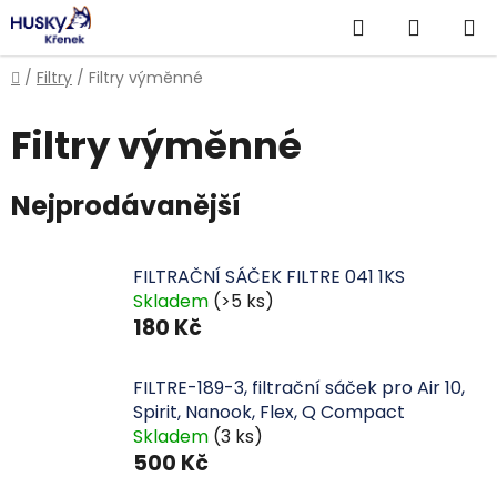
Přejít
Hledat
NÁKUP
na
obsah
KOŠÍK
Domů
/
Filtry
/
Filtry výměnné
Filtry výměnné
Nejprodávanější
FILTRAČNÍ SÁČEK FILTRE 041 1KS
Skladem
(>5 ks)
180 Kč
FILTRE-189-3, filtrační sáček pro Air 10,
Spirit, Nanook, Flex, Q Compact
Skladem
(3 ks)
500 Kč