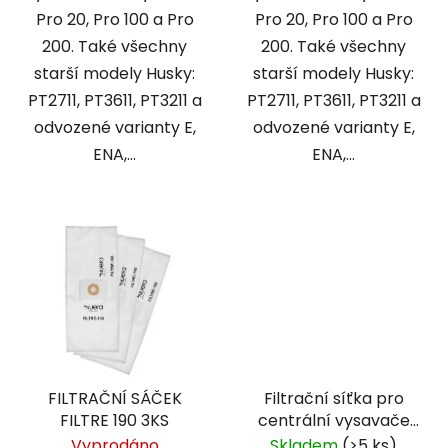
Pro 20, Pro 100 a Pro
Pro 20, Pro 100 a Pro
200. Také všechny
200. Také všechny
starší modely Husky:
starší modely Husky:
PT2711, PT3611, PT3211 a
PT2711, PT3611, PT3211 a
odvozené varianty E,
odvozené varianty E,
ENA,...
ENA,...
FILTRAČNÍ SÁČEK
Filtrační síťka pro
FILTRE 190 3KS
centrální vysavače
HUSKY H2O
Vyprodáno
Skladem
(>5 ks)