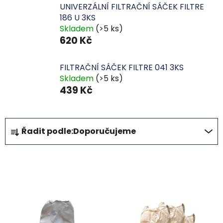
UNIVERZÁLNÍ FILTRAČNÍ SÁČEK FILTRE
186 U 3KS
Skladem
(>5 ks)
620 Kč
FILTRAČNÍ SÁČEK FILTRE 041 3KS
Skladem
(>5 ks)
439 Kč
Ř
Řadit podle:
Doporučujeme
a
z
e
OTEVŘÍT FILTR
n
í
V
p
ý
r