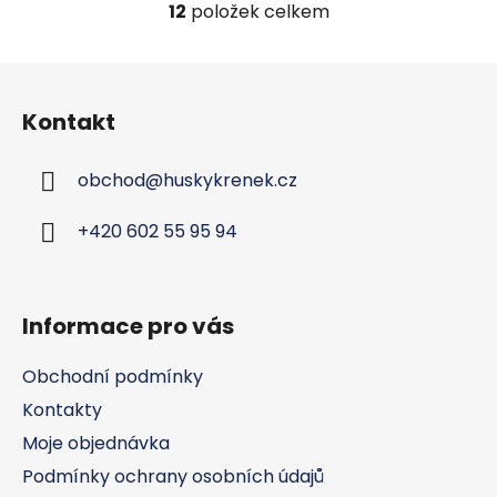
12
položek celkem
O
v
l
Z
á
á
d
Kontakt
p
a
a
c
obchod
@
huskykrenek.cz
t
í
í
p
+420 602 55 95 94
r
v
k
y
Informace pro vás
v
ý
Obchodní podmínky
p
Kontakty
i
s
Moje objednávka
u
Podmínky ochrany osobních údajů