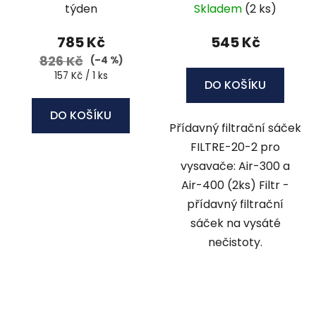
Centrálek
pro vysavače: Air-300
týden
Skladem
(2 ks)
a Air-400
785 Kč
545 Kč
826 Kč
(–4 %)
Měrná
157 Kč / 1 ks
DO KOŠÍKU
cena:
DO KOŠÍKU
Přídavný filtrační sáček
FILTRE-20-2 pro
vysavače: Air-300 a
Air-400 (2ks) Filtr -
přídavný filtrační
sáček na vysáté
nečistoty.