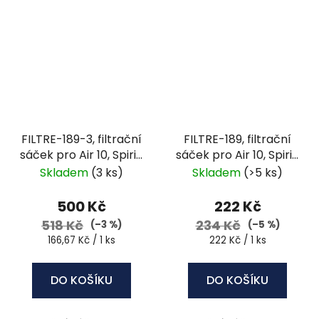
FILTRE-189-3, filtrační
FILTRE-189, filtrační
sáček pro Air 10, Spirit,
sáček pro Air 10, Spirit,
Nanook, Flex, Q
Nanook, Flex, Q
Skladem
(3 ks)
Skladem
(>5 ks)
Compact
Compact
500 Kč
222 Kč
518 Kč
234 Kč
(–3 %)
(–5 %)
Měrná
Měrná
166,67 Kč / 1 ks
222 Kč / 1 ks
cena:
cena:
DO KOŠÍKU
DO KOŠÍKU