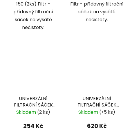
150 (2ks) Filtr -
Filtr - přídavný filtrační
přídavný filtrační
sáček na vysáté
sáček na vysáté
nečistoty.
nečistoty.
UNIVERZÁLNÍ
UNIVERZÁLNÍ
FILTRAČNÍ SÁČEK
FILTRAČNÍ SÁČEK
FILTRE 186 1KS
FILTRE 186 U 3KS
Skladem
(2 ks)
Skladem
(>5 ks)
254 Kč
620 Kč