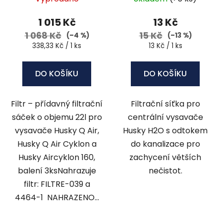
1 015 Kč
13 Kč
1 068 Kč
15 Kč
(–4 %)
(–13 %)
Měrná
Měrná
338,33 Kč / 1 ks
13 Kč / 1 ks
cena:
cena:
DO KOŠÍKU
DO KOŠÍKU
Filtr – přídavný filtrační
Filtrační síťka pro
sáček o objemu 22l pro
centrální vysavače
vysavače Husky Q Air,
Husky H2O s odtokem
Husky Q Air Cyklon a
do kanalizace pro
Husky Aircyklon 160,
zachycení větších
balení 3ksNahrazuje
nečistot.
filtr: FILTRE-039 a
4464-1 NAHRAZENO...