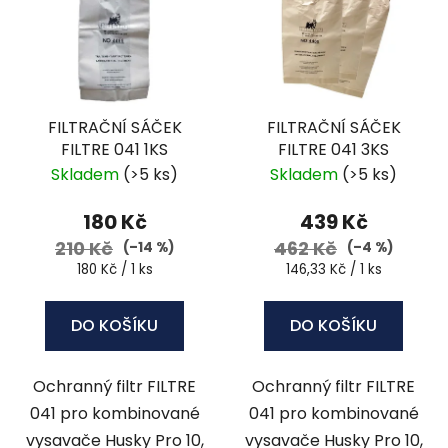
p
o
i
d
s
u
p
k
r
t
FILTRAČNÍ SÁČEK
FILTRAČNÍ SÁČEK
o
ů
FILTRE 041 1KS
FILTRE 041 3KS
d
Skladem
(>5 ks)
Skladem
(>5 ks)
u
k
180 Kč
439 Kč
t
210 Kč
462 Kč
(–14 %)
(–4 %)
ů
Měrná
Měrná
180 Kč / 1 ks
146,33 Kč / 1 ks
cena:
cena:
DO KOŠÍKU
DO KOŠÍKU
Ochranný filtr FILTRE
Ochranný filtr FILTRE
041 pro kombinované
041 pro kombinované
vysavače Husky Pro 10,
vysavače Husky Pro 10,