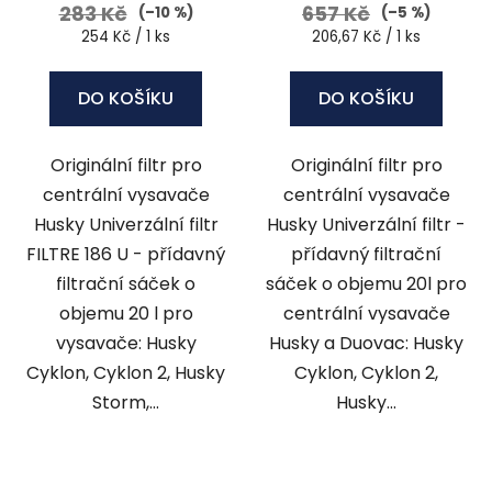
283 Kč
657 Kč
(–10 %)
(–5 %)
Měrná
Měrná
254 Kč / 1 ks
206,67 Kč / 1 ks
cena:
cena:
DO KOŠÍKU
DO KOŠÍKU
Originální filtr pro
Originální filtr pro
centrální vysavače
centrální vysavače
Husky Univerzální filtr
Husky Univerzální filtr -
FILTRE 186 U - přídavný
přídavný filtrační
filtrační sáček o
sáček o objemu 20l pro
objemu 20 l pro
centrální vysavače
vysavače: Husky
Husky a Duovac: Husky
Cyklon, Cyklon 2, Husky
Cyklon, Cyklon 2,
Storm,...
Husky...