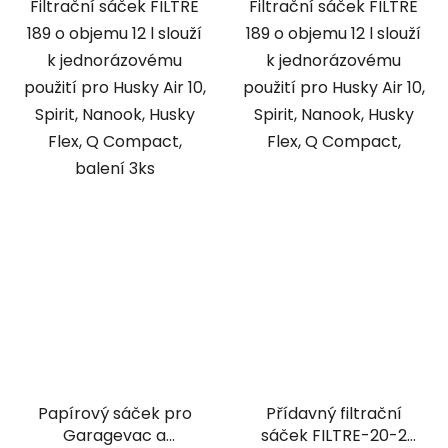
Filtrační sáček FILTRE
Filtrační sáček FILTRE
189 o objemu 12 l slouží
189 o objemu 12 l slouží
k jednorázovému
k jednorázovému
použití pro Husky Air 10,
použití pro Husky Air 10,
Spirit, Nanook, Husky
Spirit, Nanook, Husky
Flex, Q Compact,
Flex, Q Compact,
balení 3ks
Papírový sáček pro
Přídavný filtrační
Garagevac a
sáček FILTRE-20-2