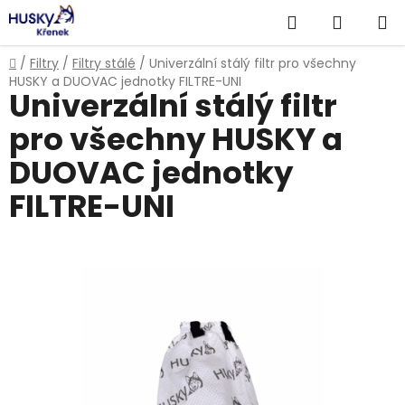
Přejít
Hledat
NÁKUP
na
obsah
KOŠÍK
Domů
/
Filtry
/
Filtry stálé
/
Univerzální stálý filtr pro všechny
HUSKY a DUOVAC jednotky FILTRE-UNI
Univerzální stálý filtr
pro všechny HUSKY a
DUOVAC jednotky
FILTRE-UNI