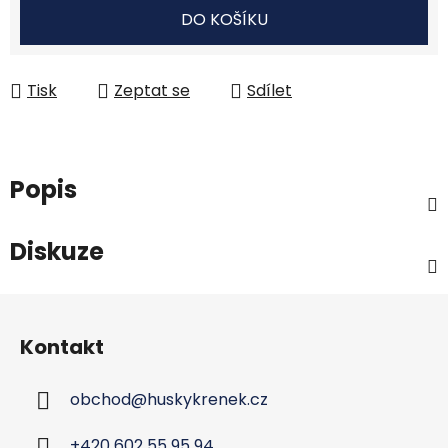
Měrná cena:
DO KOŠÍKU
Tisk
Zeptat se
Sdílet
Popis
Diskuze
Z
á
Kontakt
p
a
obchod
@
huskykrenek.cz
t
í
+420 602 55 95 94