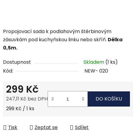
Propojovací sada k podlahovým štěrbinovým
zásuvkám pod kuchyňskou linku nebo skříň.
Délka
0,5m.
Dostupnost
Skladem
(1 ks)
Kód:
NEW- 020
299 Kč
247,11 Kč bez DPH
DO KOŠÍKU
Měrná cena:
299 Kč / 1 ks
Tisk
Zeptat se
Sdílet