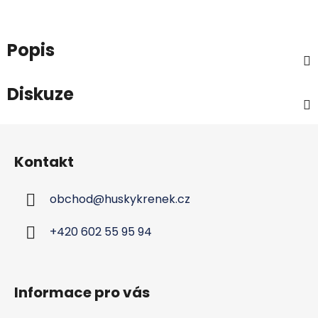
Popis
Diskuze
Z
á
Kontakt
p
a
obchod
@
huskykrenek.cz
t
í
+420 602 55 95 94
Informace pro vás