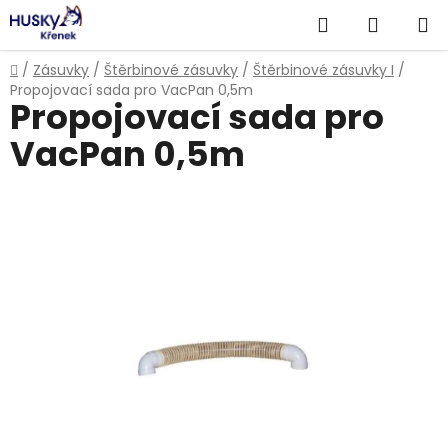
Přejít
Hledat
NÁKUP
na
obsah
KOŠÍK
Domů
/
Zásuvky
/
Štěrbinové zásuvky
/
Štěrbinové zásuvky I
/
Propojovací sada pro VacPan 0,5m
Propojovací sada pro
VacPan 0,5m