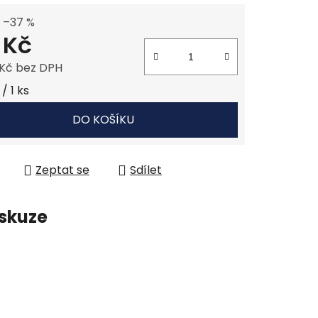
–37 %
 Kč
 Kč bez DPH
 cena:
/ 1 ks
DO KOŠÍKU
Zeptat se
Sdílet
skuze