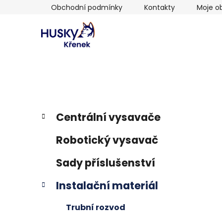
Přejít
Obchodní podmínky
Kontakty
Moje o
na
obsah
P
K
Přeskočit
Centrální vysavače
a
kategorie
o
t
s
Robotický vysavač
e
t
g
r
Sady příslušenství
o
a
r
Instalační materiál
i
n
e
n
Trubní rozvod
í