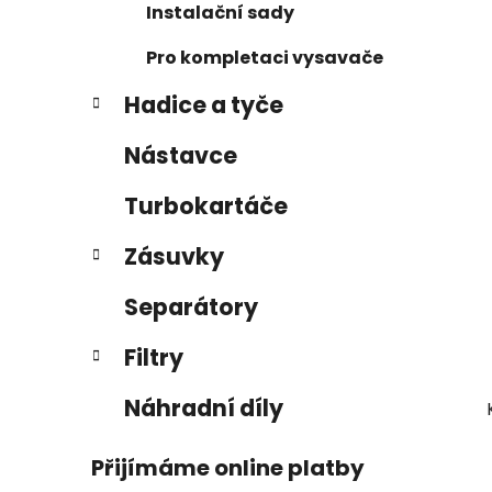
p
Instalační sady
a
Pro kompletaci vysavače
n
e
Hadice a tyče
l
Nástavce
Turbokartáče
Zásuvky
Separátory
Filtry
Náhradní díly
Přijímáme online platby