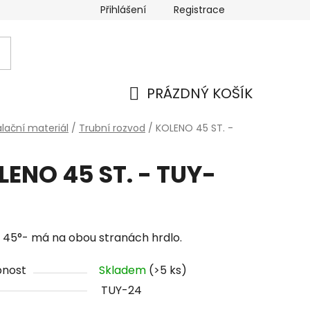
Přihlášení
Registrace
PRÁZDNÝ KOŠÍK
NÁKUPNÍ
alační materiál
/
Trubní rozvod
/
KOLENO 45 ST. -
KOŠÍK
LENO 45 ST. - TUY-
 45°- má na obou stranách hrdlo.
pnost
Skladem
(>5 ks)
TUY-24