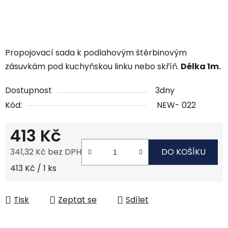
Propojovací sada k podlahovým štěrbinovým
zásuvkám pod kuchyňskou linku nebo skříň.
Délka 1m.
Dostupnost
3dny
Kód:
NEW- 022
413 Kč
341,32 Kč bez DPH
DO KOŠÍKU
Měrná cena:
413 Kč / 1 ks
Tisk
Zeptat se
Sdílet