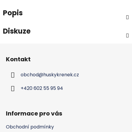
Popis
Diskuze
Z
á
Kontakt
p
a
obchod
@
huskykrenek.cz
t
í
+420 602 55 95 94
Informace pro vás
Obchodní podmínky