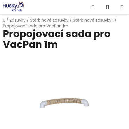
Přejít
Hledat
NÁKUP
na
obsah
KOŠÍK
Domů
/
Zásuvky
/
Štěrbinové zásuvky
/
Štěrbinové zásuvky I
/
Propojovací sada pro VacPan 1m
Propojovací sada pro
VacPan 1m