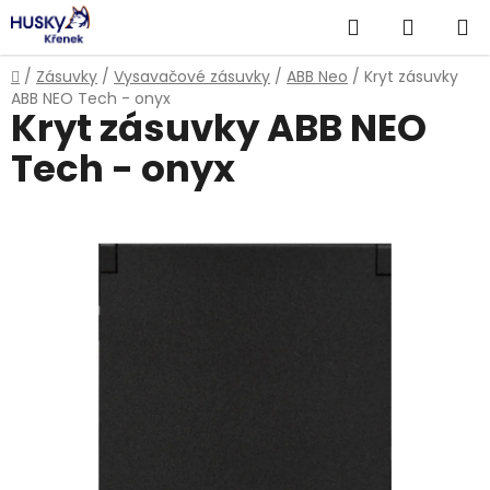
Přejít
Hledat
NÁKUP
na
obsah
KOŠÍK
Domů
/
Zásuvky
/
Vysavačové zásuvky
/
ABB Neo
/
Kryt zásuvky
ABB NEO Tech - onyx
Kryt zásuvky ABB NEO
Tech - onyx