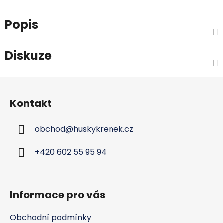
Popis
Diskuze
Z
á
Kontakt
p
a
obchod
@
huskykrenek.cz
t
í
+420 602 55 95 94
Informace pro vás
Obchodní podmínky