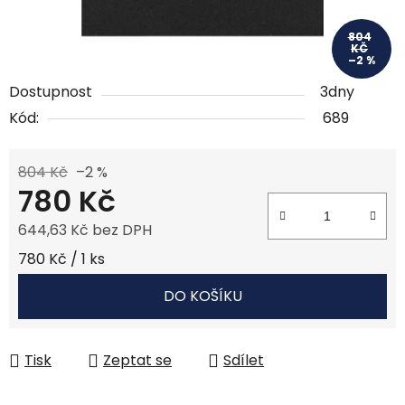
804
KČ
–2 %
Dostupnost
3dny
Kód:
689
804 Kč
–2 %
780 Kč
644,63 Kč bez DPH
Měrná cena:
780 Kč / 1 ks
DO KOŠÍKU
Tisk
Zeptat se
Sdílet