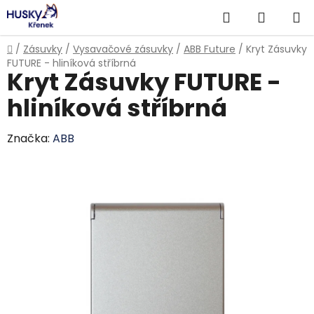
Přejít
Hledat
NÁKUP
na
obsah
KOŠÍK
Domů
/
Zásuvky
/
Vysavačové zásuvky
/
ABB Future
/
Kryt Zásuvky
FUTURE - hliníková stříbrná
Kryt Zásuvky FUTURE -
hliníková stříbrná
Značka:
ABB