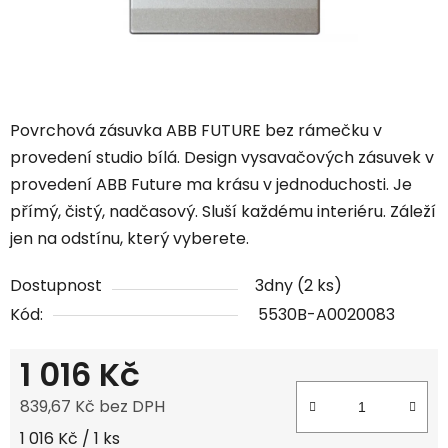
Povrchová zásuvka ABB FUTURE bez rámečku v
provedení studio bílá.
Design vysavačových zásuvek v
provedení ABB Future ma krásu v jednoduchosti. Je
přímý, čistý, nadčasový. Sluší každému interiéru. Záleží
jen na odstínu, který vyberete.
Dostupnost
3dny
(2 ks)
Kód:
5530B-A0020083
1 016 Kč
839,67 Kč bez DPH
Měrná cena:
1 016 Kč / 1 ks