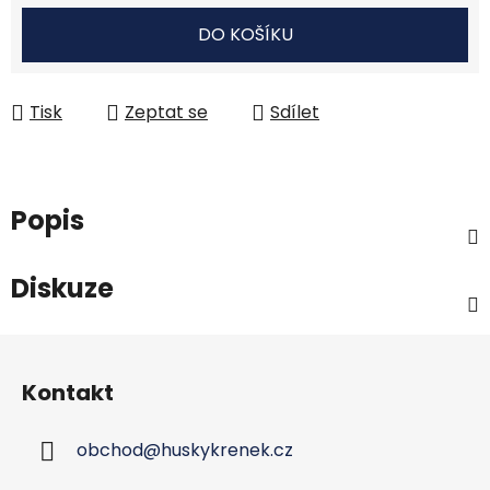
DO KOŠÍKU
Tisk
Zeptat se
Sdílet
Popis
Diskuze
Z
á
Kontakt
p
a
obchod
@
huskykrenek.cz
t
í