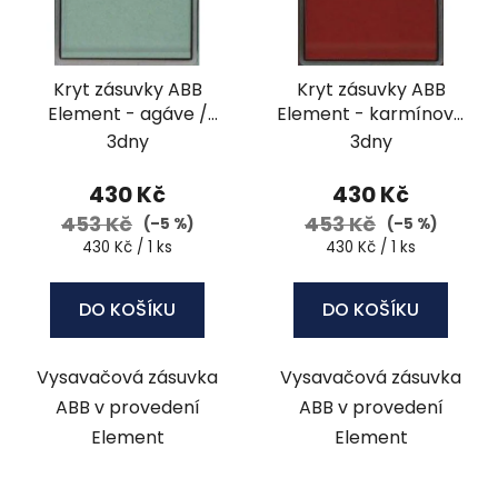
s
r
p
o
r
d
Kryt zásuvky ABB
Kryt zásuvky ABB
o
u
Element - agáve /
Element - karmínová
d
k
ledová bílá
/ ledová šedá
3dny
3dny
u
t
k
ů
430 Kč
430 Kč
t
453 Kč
453 Kč
(–5 %)
(–5 %)
ů
Měrná
Měrná
430 Kč / 1 ks
430 Kč / 1 ks
cena:
cena:
DO KOŠÍKU
DO KOŠÍKU
Vysavačová zásuvka
Vysavačová zásuvka
ABB v provedení
ABB v provedení
Element
Element