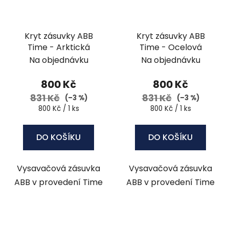
Kryt zásuvky ABB
Kryt zásuvky ABB
Time - Arktická
Time - Ocelová
Na objednávku
Na objednávku
800 Kč
800 Kč
831 Kč
831 Kč
(–3 %)
(–3 %)
Měrná
Měrná
800 Kč / 1 ks
800 Kč / 1 ks
cena:
cena:
DO KOŠÍKU
DO KOŠÍKU
Vysavačová zásuvka
Vysavačová zásuvka
ABB v provedení Time
ABB v provedení Time