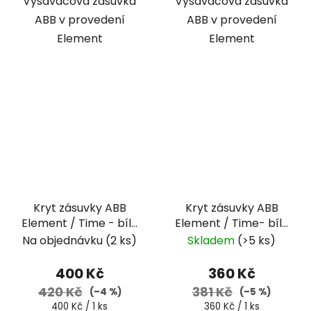
Vysavačová zásuvka
Vysavačová zásuvka
ABB v provedení
ABB v provedení
Element
Element
Kryt zásuvky ABB
Kryt zásuvky ABB
Element / Time - bílá
Element / Time- bílá
/ ledová zelená
/ bílá
Na objednávku
(2 ks)
Skladem
(>5 ks)
400 Kč
360 Kč
420 Kč
381 Kč
(–4 %)
(–5 %)
Měrná
Měrná
400 Kč / 1 ks
360 Kč / 1 ks