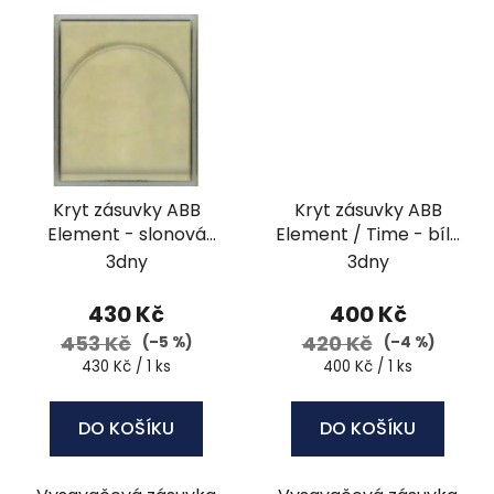
Kryt zásuvky ABB
Kryt zásuvky ABB
Element - slonová
Element / Time - bílá
kost / ledová bílá
/ ledová šedá
3dny
3dny
430 Kč
400 Kč
453 Kč
420 Kč
(–5 %)
(–4 %)
Měrná
Měrná
430 Kč / 1 ks
400 Kč / 1 ks
cena:
cena:
DO KOŠÍKU
DO KOŠÍKU