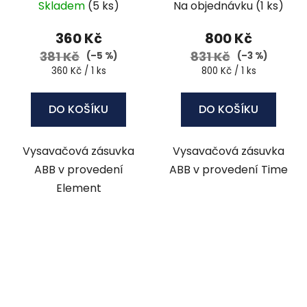
/ ledová bílá
Skladem
(5 ks)
Na objednávku
(1 ks)
360 Kč
800 Kč
381 Kč
831 Kč
(–5 %)
(–3 %)
Měrná
Měrná
360 Kč / 1 ks
800 Kč / 1 ks
cena:
cena:
DO KOŠÍKU
DO KOŠÍKU
Vysavačová zásuvka
Vysavačová zásuvka
ABB v provedení
ABB v provedení Time
Element