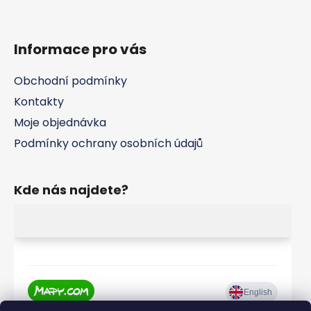
v
ý
p
Informace pro vás
i
s
u
Obchodní podmínky
Kontakty
Moje objednávka
Podmínky ochrany osobních údajů
Kde nás najdete?