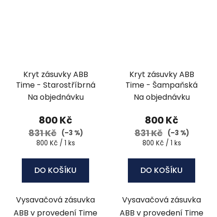
Kryt zásuvky ABB
Kryt zásuvky ABB
Time - Starostříbrná
Time - Šampaňská
Na objednávku
Na objednávku
800 Kč
800 Kč
831 Kč
831 Kč
(–3 %)
(–3 %)
Měrná
Měrná
800 Kč / 1 ks
800 Kč / 1 ks
cena:
cena:
DO KOŠÍKU
DO KOŠÍKU
Vysavačová zásuvka
Vysavačová zásuvka
ABB v provedení Time
ABB v provedení Time