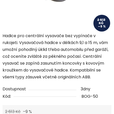
2 613
KČ
–9 %
Hadice pro centrální vysavače bez vypínače v
rukojeti. Vysavačová hadice v délkách 9,1 a 15 m, vám
umožní pohodlný úklid třeba automobilu před garáží,
což oceníte zvláště za pěkného počasí. Centrální
vysavač se zapíná zasunutím koncovky s kovovým
kroužkem do vysavačové hadice. Kompatibilní se
všemi typy zásuvek včetně originálních ABB.
Dostupnost
3dny
Kód:
BOG-50
2 613 Kč
–9 %