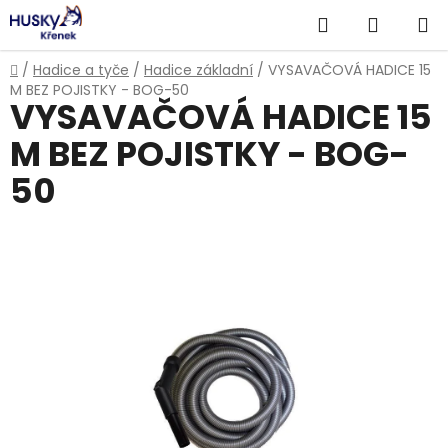
Přejít
Hledat
NÁKUP
na
obsah
KOŠÍK
Domů
/
Hadice a tyče
/
Hadice základní
/
VYSAVAČOVÁ HADICE 15
M BEZ POJISTKY - BOG-50
VYSAVAČOVÁ HADICE 15
M BEZ POJISTKY - BOG-
50