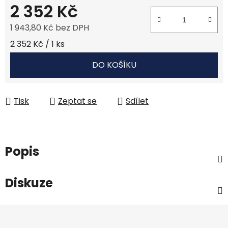
2 352 Kč
1 943,80 Kč bez DPH
Měrná cena:
2 352 Kč / 1 ks
DO KOŠÍKU
Tisk
Zeptat se
Sdílet
Popis
Diskuze
Z
á