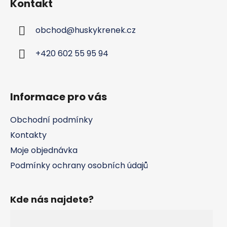
Kontakt
p
a
obchod
@
huskykrenek.cz
t
í
+420 602 55 95 94
Informace pro vás
Obchodní podmínky
Kontakty
Moje objednávka
Podmínky ochrany osobních údajů
Kde nás najdete?