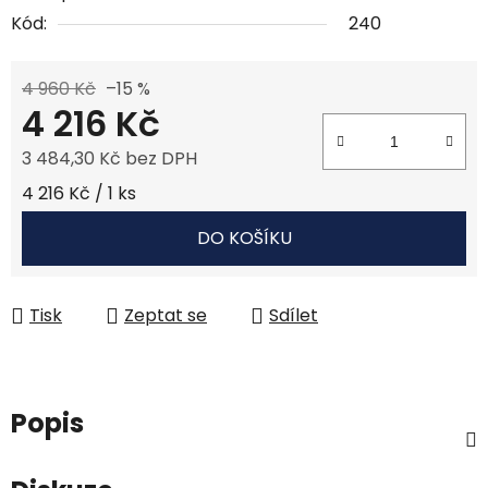
Kód:
240
4 960 Kč
–15 %
4 216 Kč
3 484,30 Kč bez DPH
Měrná cena:
4 216 Kč / 1 ks
DO KOŠÍKU
Tisk
Zeptat se
Sdílet
Popis