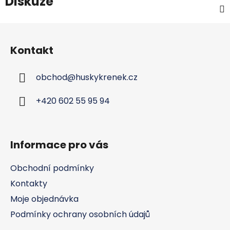
Diskuze
Z
á
Kontakt
p
a
obchod
@
huskykrenek.cz
t
í
+420 602 55 95 94
Informace pro vás
Obchodní podmínky
Kontakty
Moje objednávka
Podmínky ochrany osobních údajů