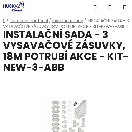
Přejít
Hledat
NÁKUP
na
obsah
KOŠÍK
Domů
/
Instalační materiál
/
Instalační sady
/
INSTALAČNÍ SADA - 3
VYSAVAČOVÉ ZÁSUVKY, 18M POTRUBÍ AKCE - KIT-NEW-3-ABB
INSTALAČNÍ SADA - 3
VYSAVAČOVÉ ZÁSUVKY,
18M POTRUBÍ AKCE - KIT-
NEW-3-ABB