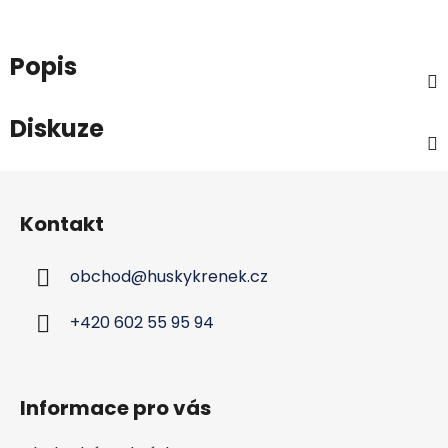
Popis
Diskuze
Z
á
Kontakt
p
a
obchod
@
huskykrenek.cz
t
í
+420 602 55 95 94
Informace pro vás