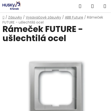
Přejít
Hledat
NÁKUP
na
obsah
KOŠÍK
Domů
/
Zásuvky
/
Vysavačové zásuvky
/
ABB Future
/
Rámeček
FUTURE - ušlechtilá ocel
Rámeček FUTURE -
ušlechtilá ocel