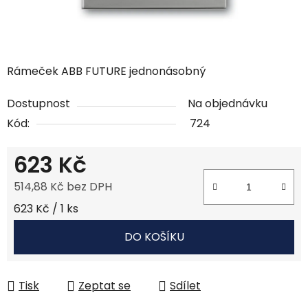
Rámeček ABB FUTURE jednonásobný
Dostupnost
Na objednávku
Kód:
724
623 Kč
514,88 Kč bez DPH
Měrná cena:
623 Kč / 1 ks
DO KOŠÍKU
Tisk
Zeptat se
Sdílet