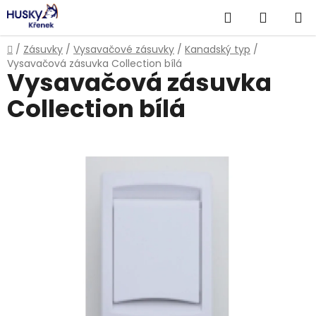
Přejít
Hledat
NÁKUP
na
obsah
KOŠÍK
Domů
/
Zásuvky
/
Vysavačové zásuvky
/
Kanadský typ
/
Vysavačová zásuvka Collection bílá
Vysavačová zásuvka
Collection bílá