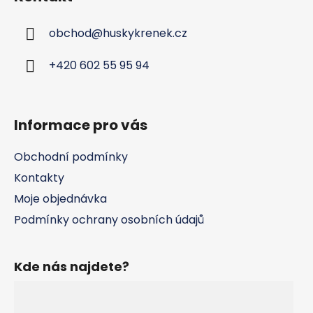
p
a
obchod
@
huskykrenek.cz
t
í
+420 602 55 95 94
Informace pro vás
Obchodní podmínky
Kontakty
Moje objednávka
Podmínky ochrany osobních údajů
Kde nás najdete?