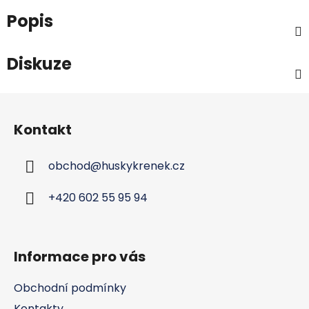
Popis
Diskuze
Z
á
Kontakt
p
a
obchod
@
huskykrenek.cz
t
í
+420 602 55 95 94
Informace pro vás
Obchodní podmínky
Kontakty