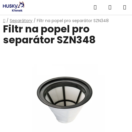
Přejít
Hledat
NÁKUP
na
obsah
KOŠÍK
Domů
/
Separátory
/
Filtr na popel pro separátor SZN348
Filtr na popel pro
separátor SZN348