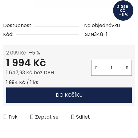
2 099
KČ
–5 %
Dostupnost
Na objednávku
Kód:
SZN348-1
2 099 Kč
–5 %
1 994 Kč
1 647,93 Kč bez DPH
Měrná cena:
1 994 Kč / 1 ks
DO KOŠÍKU
Tisk
Zeptat se
Sdílet