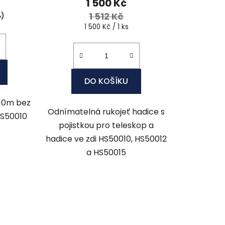
1 500 Kč
1 512 Kč
%)
Měrná
1 500 Kč / 1 ks
cena:
DO KOŠÍKU
 10m bez
Odnímatelná rukojeť hadice s
HS50010
pojistkou pro teleskop a
hadice ve zdi HS50010, HS50012
a HS50015