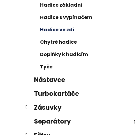
p
Hadice základní
a
Hadice s vypínačem
n
e
Hadice ve zdi
l
Chytré hadice
Doplňky k hadicím
Tyče
Nástavce
Turbokartáče
Zásuvky
Separátory