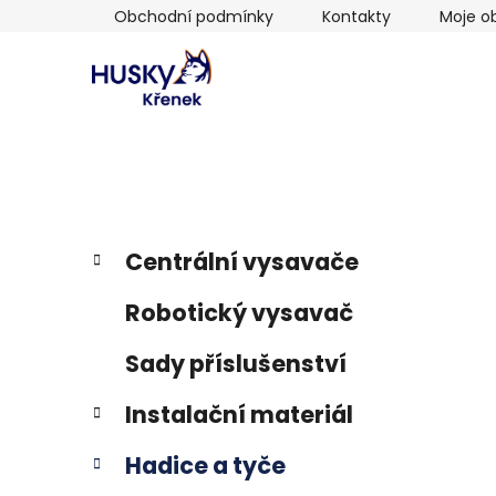
Přejít
Obchodní podmínky
Kontakty
Moje o
na
obsah
P
K
Přeskočit
Centrální vysavače
a
kategorie
o
t
s
Robotický vysavač
e
t
g
r
Sady příslušenství
o
a
r
Instalační materiál
i
n
e
n
Hadice a tyče
í