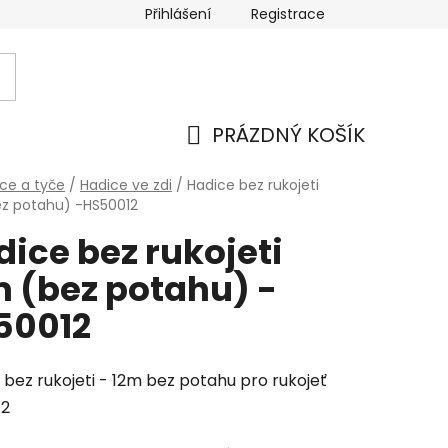
Přihlášení
Registrace
PRÁZDNÝ KOŠÍK
NÁKUPNÍ
ce a tyče
/
Hadice ve zdi
/
Hadice bez rukojeti
z potahu) -HS50012
KOŠÍK
ice bez rukojeti
m (bez potahu) -
50012
 bez rukojeti - 12m bez potahu pro rukojeť
12