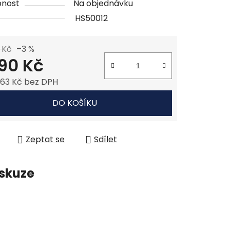
pnost
Na objednávku
HS50012
 Kč
–3 %
990 Kč
,63 Kč bez DPH
 cena:
DO KOŠÍKU
Zeptat se
Sdílet
skuze