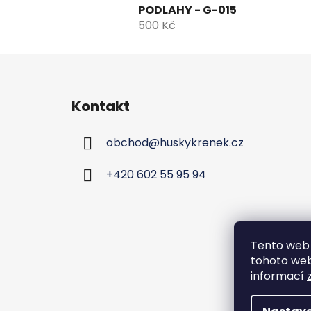
PODLAHY - G-015
500 Kč
Z
á
Kontakt
p
a
obchod
@
huskykrenek.cz
t
í
+420 602 55 95 94
Tento web 
tohoto webu
informací