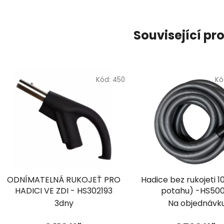
Související pr
Kód:
450
Kó
ODNÍMATELNÁ RUKOJEŤ PRO
Hadice bez rukojeti 
HADICI VE ZDI - HS302193
potahu) -HS500
3dny
Na objednávk