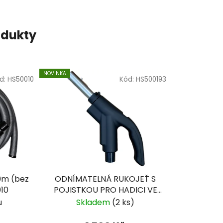
odukty
NOVINKA
d:
HS50010
Kód:
HS500193
10m (bez
ODNÍMATELNÁ RUKOJEŤ S
10
POJISTKOU PRO HADICI VE
ZDI - HS500193
u
Skladem
(2 ks)