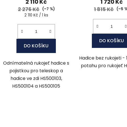
2 110 Kč
1 720 Kč
2 276 Kč
1 815 Kč
(–7 %)
(–5 
Měrná
2 110 Kč / 1 ks
cena:
DO KOŠÍKU
DO KOŠÍKU
Hadice bez rukojeti -
Odnímatelná rukojeť hadice s
potahu pro rukojeť 
pojistkou pro teleskop a
hadice ve zdi HS500103,
HS500104 a HS500105