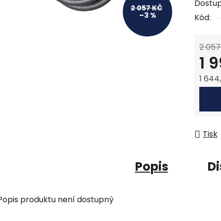
Dostu
2 057 KČ
–3 %
Kód:
2 057
1 
1 644
Měrná
Tisk
Popis
Di
Popis produktu není dostupný