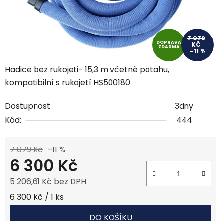
7 079
DOPRAVA
KČ
ZDARMA
–11 %
Hadice bez rukojeti- 15,3 m včetně potahu,
kompatibilní s rukojetí HS500180
Dostupnost
3dny
Kód:
444
7 079 Kč
–11 %
6 300 Kč
5 206,61 Kč bez DPH
Měrná cena:
6 300 Kč / 1 ks
DO KOŠÍKU