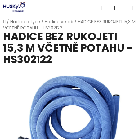
Přejít
Hledat
NÁKUP
na
obsah
KOŠÍK
Domů
/
Hadice a tyče
/
Hadice ve zdi
/
HADICE BEZ RUKOJETI 15,3 M
VČETNĚ POTAHU - HS302122
HADICE BEZ RUKOJETI
15,3 M VČETNĚ POTAHU -
HS302122