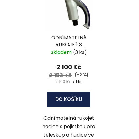
ODNÍMATELNÁ
RUKOJEŤ S
POJISTKOU PRO
Skladem
(3 ks)
HADICI VE ZDI
STANDARD -
2 100 Kč
HS500180
2 153 Kč
(–2 %)
Měrná
2 100 Kč / 1 ks
cena:
DO KOŠÍKU
Odnímatelná rukojeť
hadice s pojistkou pro
teleskop a hadice ve