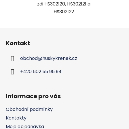
zdi HS302120, HS302121 a
HS302122
Z
á
Kontakt
p
a
obchod
@
huskykrenek.cz
t
í
+420 602 55 95 94
Informace pro vás
Obchodní podmínky
Kontakty
Moje objednávka