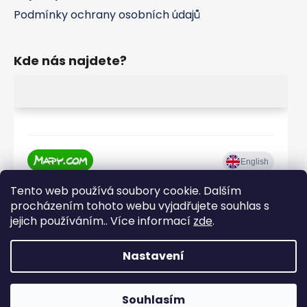
Podmínky ochrany osobních údajů
Kde nás najdete?
Tento web používá soubory cookie. Dalším
procházením tohoto webu vyjadřujete souhlas s
jejich používáním.. Více informací
zde
.
Nastavení
Vytvořil Shoptet
|
Realizoval Appgrade
Souhlasím
Copyright 2026
HUSKY Křenek
. Všechna práva