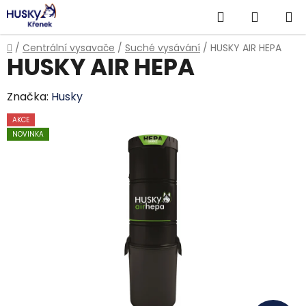
Přejít
Hledat
NÁKUP
na
obsah
KOŠÍK
Domů
/
Centrální vysavače
/
Suché vysávání
/
HUSKY AIR HEPA
HUSKY AIR HEPA
Značka:
Husky
AKCE
NOVINKA