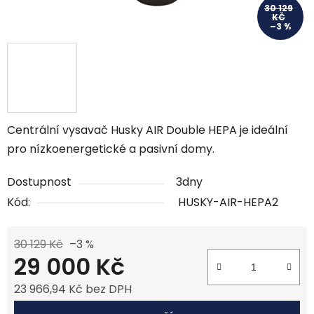
30 129
KČ
–3 %
Centrální vysavač Husky AIR Double HEPA je ideální
pro nízkoenergetické a pasivní domy.
Dostupnost
3dny
Kód:
HUSKY-AIR-HEPA2
30 129 Kč
–3 %
29 000 Kč
23 966,94 Kč bez DPH
Měrná cena: