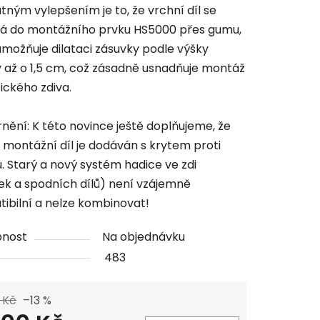
tným vylepšením je to, že vrchní díl se
á do montážního prvku HS5000 přes gumu,
umožňuje dilataci zásuvky podle výšky
 až o 1,5 cm, což zásadně usnadňuje montáž
ického zdiva.
nění: K této novince ještě doplňujeme, že
 montážní díl je dodáván s krytem proti
. Starý a nový systém hadice ve zdi
ek a spodních dílů) není vzájemně
ibilní a nelze kombinovat!
pnost
Na objednávku
483
 Kč
–13 %