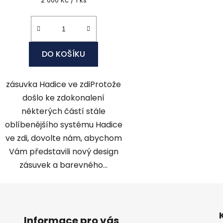
2 000 Kč / 1 ks
cena:
DO KOŠÍKU
zásuvka Hadice ve zdiProtože
došlo ke zdokonalení
některých částí stále
oblíbenějšího systému Hadice
ve zdi, dovolte nám, abychom
Vám představili nový design
zásuvek a barevného...
Informace pro vás