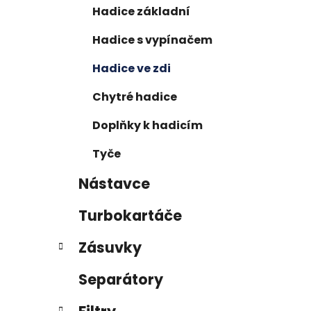
p
Hadice základní
a
Hadice s vypínačem
n
e
Hadice ve zdi
l
Chytré hadice
Doplňky k hadicím
Tyče
Nástavce
Turbokartáče
Zásuvky
Separátory