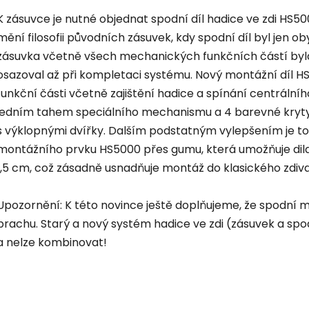
K zásuvce je nutné objednat spodní díl hadice ve zdi HS5
mění filosofii původních zásuvek, kdy spodní díl byl jen
zásuvka včetně všech mechanických funkčních částí byla
osazoval až při kompletaci systému. Nový montážní díl 
funkční části včetně zajištění hadice a spínání centrální
jedním tahem speciálního mechanismu a 4 barevné kryty z
s výklopnými dvířky. Dalším podstatným vylepšením je to,
montážního prvku HS5000 přes gumu, která umožňuje dila
1,5 cm, což zásadně usnadňuje montáž do klasického zdiva
Upozornění: K této novince ještě doplňujeme, že spodní m
prachu. Starý a nový systém hadice ve zdi (zásuvek a spo
a nelze kombinovat!