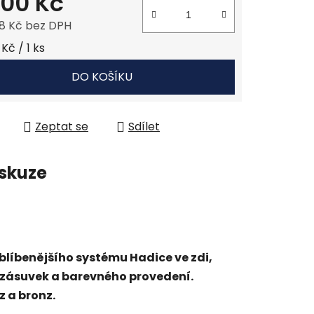
200 Kč
,18 Kč bez DPH
 cena:
Kč / 1 ks
DO KOŠÍKU
Zeptat se
Sdílet
skuze
blíbenějšího systému Hadice ve zdi,
zásuvek a barevného provedení.
z a bronz.