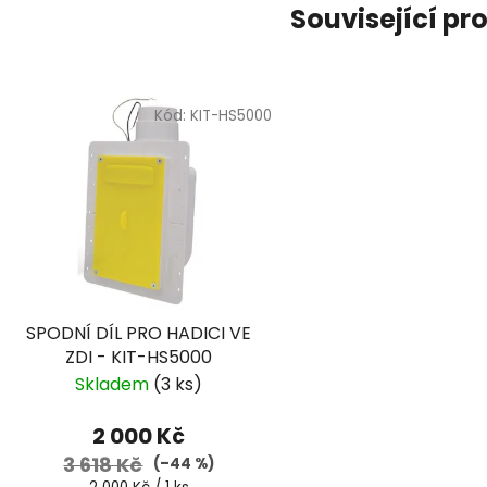
Související pr
Kód:
KIT-HS5000
SPODNÍ DÍL PRO HADICI VE
ZDI - KIT-HS5000
Skladem
(3 ks)
2 000 Kč
3 618 Kč
(–44 %)
Měrná