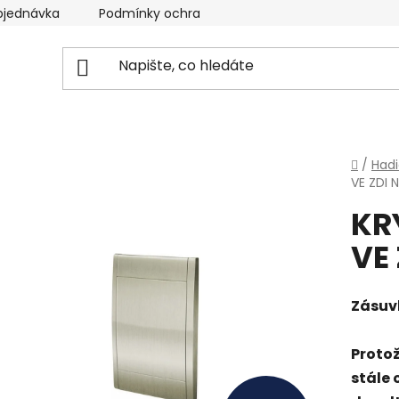
bjednávka
Podmínky ochrany osobních údajů
Domů
/
Hadi
VE ZDI 
KR
VE
Zásuv
Protož
stále 