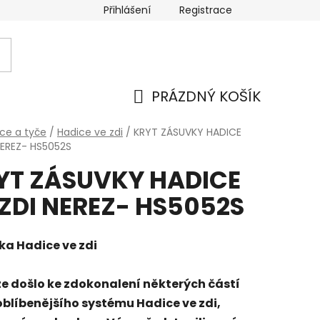
Přihlášení
Registrace
PRÁZDNÝ KOŠÍK
NÁKUPNÍ
ce a tyče
/
Hadice ve zdi
/
KRYT ZÁSUVKY HADICE
NEREZ- HS5052S
KOŠÍK
YT ZÁSUVKY HADICE
 ZDI NEREZ- HS5052S
ka Hadice ve zdi
e došlo ke zdokonalení některých částí
oblíbenějšího systému Hadice ve zdi,