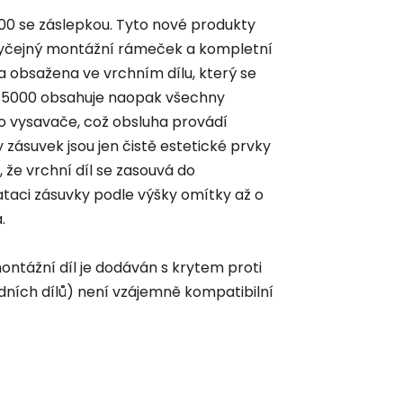
000 se záslepkou. Tyto nové produkty
 obyčejný montážní rámeček a kompletní
 obsažena ve vrchním dílu, který se
HS5000 obsahuje naopak všechny
ho vysavače, což obsluha provádí
ásuvek jsou jen čistě estetické prvky
 že vrchní díl se zasouvá do
taci zásuvky podle výšky omítky až o
.
ontážní díl je dodáván s krytem proti
dních dílů) není vzájemně kompatibilní