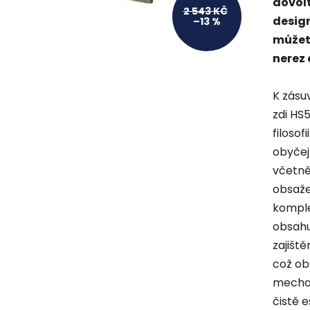
dovol
2 543 KČ
desig
–13 %
můžete
nerez 
K zásu
zdi HS
filosof
obyčej
včetně
obsaže
komple
obsahu
zajišt
což ob
mechan
čistě 