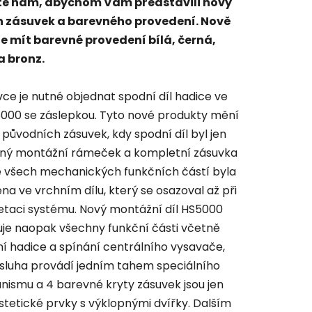
te nám, abychom Vám představili nový
n zásuvek a barevného provedení. Nově
 mít barevné provedení bílá, černá,
a bronz.
vce je nutné objednat spodní díl hadice ve
5000 se záslepkou. Tyto nové produkty mění
ii původních zásuvek, kdy spodní díl byl jen
ný montážní rámeček a kompletní zásuvka
 všech mechanických funkčních částí byla
na ve vrchním dílu, který se osazoval až při
taci systému. Nový montážní díl HS5000
je naopak všechny funkční části včetně
ění hadice a spínání centrálního vysavače,
sluha provádí jedním tahem speciálního
ismu a 4 barevné kryty zásuvek jsou jen
estetické prvky s výklopnými dvířky. Dalším