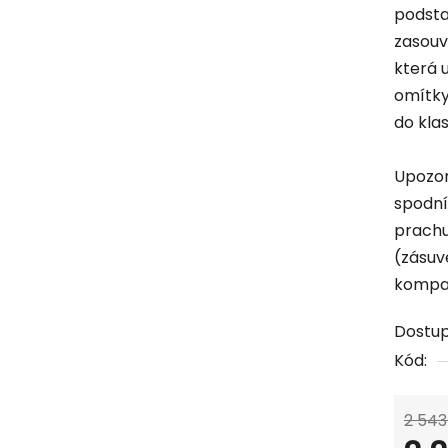
podsta
zasouv
která 
omítky
do klas
Upozor
spodní
prachu
(zásuv
kompat
Dostu
Kód:
2 543