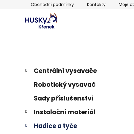
Přejít
Obchodní podmínky
Kontakty
Moje o
na
obsah
P
K
Přeskočit
Centrální vysavače
a
kategorie
o
t
s
Robotický vysavač
e
t
g
r
Sady příslušenství
o
a
r
Instalační materiál
i
n
e
n
Hadice a tyče
í