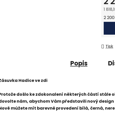
2 
1 818
Měrná
2 200 
Tisk
Popis
Di
Zásuvka Hadice ve zdi
Protože došlo ke zdokonalení některých částí stále o
dovolte nám, abychom Vám představili nový design 
Nově můžete mít barevné provedení bílá, černá, nere