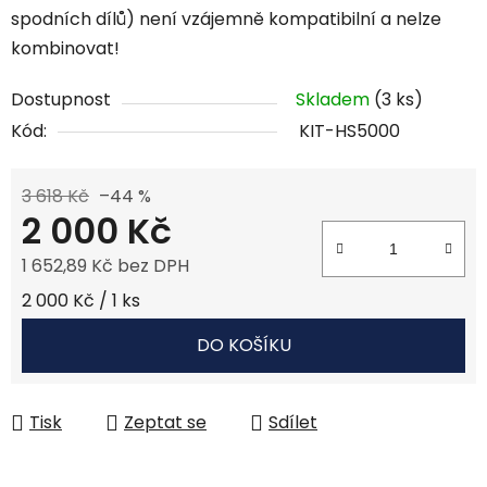
spodních dílů) není vzájemně kompatibilní a nelze
kombinovat!
Dostupnost
Skladem
(3 ks)
Kód:
KIT-HS5000
3 618 Kč
–44 %
2 000 Kč
1 652,89 Kč bez DPH
Měrná cena:
2 000 Kč / 1 ks
DO KOŠÍKU
Tisk
Zeptat se
Sdílet