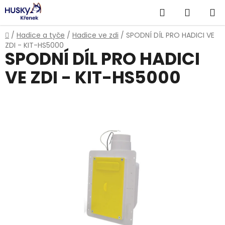
Přejít
Hledat
NÁKUP
na
obsah
KOŠÍK
Domů
/
Hadice a tyče
/
Hadice ve zdi
/
SPODNÍ DÍL PRO HADICI VE
ZDI - KIT-HS5000
SPODNÍ DÍL PRO HADICI
VE ZDI - KIT-HS5000