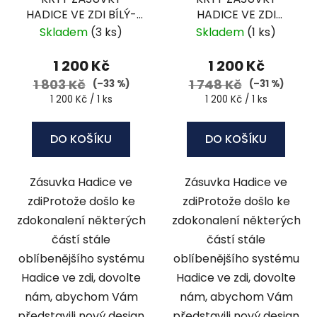
HADICE VE ZDI BÍLÝ-
HADICE VE ZDI
HS5001W
ČERNÝ- HS5002B
Skladem
(3 ks)
Skladem
(1 ks)
1 200 Kč
1 200 Kč
1 803 Kč
1 748 Kč
(–33 %)
(–31 %)
Měrná
Měrná
1 200 Kč / 1 ks
1 200 Kč / 1 ks
cena:
cena:
DO KOŠÍKU
DO KOŠÍKU
Zásuvka Hadice ve
Zásuvka Hadice ve
zdiProtože došlo ke
zdiProtože došlo ke
zdokonalení některých
zdokonalení některých
částí stále
částí stále
oblíbenějšího systému
oblíbenějšího systému
Hadice ve zdi, dovolte
Hadice ve zdi, dovolte
nám, abychom Vám
nám, abychom Vám
představili nový design
představili nový design