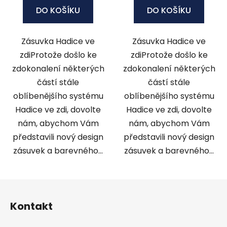
DO KOŠÍKU
DO KOŠÍKU
Zásuvka Hadice ve
Zásuvka Hadice ve
zdiProtože došlo ke
zdiProtože došlo ke
zdokonalení některých
zdokonalení některých
částí stále
částí stále
oblíbenějšího systému
oblíbenějšího systému
Hadice ve zdi, dovolte
Hadice ve zdi, dovolte
nám, abychom Vám
nám, abychom Vám
představili nový design
představili nový design
zásuvek a barevného...
zásuvek a barevného...
Z
á
Kontakt
p
a