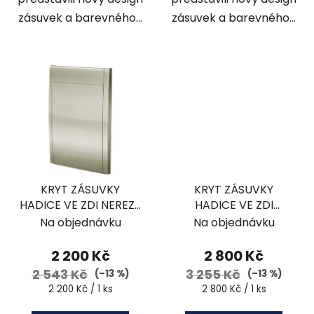
zásuvek a barevného...
zásuvek a barevného...
KRYT ZÁSUVKY
KRYT ZÁSUVKY
HADICE VE ZDI NEREZ-
HADICE VE ZDI
HS5052S
BRONZ- HS5054C
Na objednávku
Na objednávku
2 200 Kč
2 800 Kč
2 543 Kč
3 255 Kč
(–13 %)
(–13 %)
Měrná
Měrná
2 200 Kč / 1 ks
2 800 Kč / 1 ks
cena:
cena: