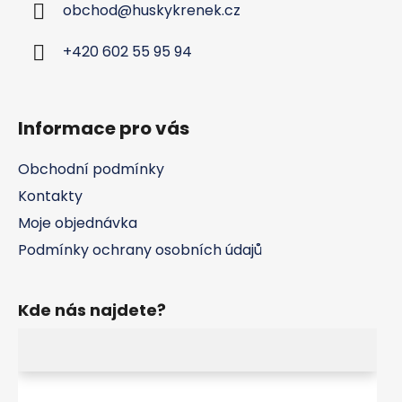
obchod
@
huskykrenek.cz
t
í
+420 602 55 95 94
Informace pro vás
Obchodní podmínky
Kontakty
Moje objednávka
Podmínky ochrany osobních údajů
Kde nás najdete?