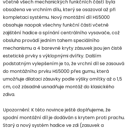
včetně všech mechanických funkčních částí byla
obsažena ve vrchním dílu, který se osazoval až při
kompletaci systému. Nový montážní díl HS5000
obsahuje naopak všechny funkční části včetně
zajištění hadice a spínání centrálního vysavače, což
obsluha provádí jedním tahem speciálního
mechanismu a 4 barevné kryty zásuvek jsou jen čistě
estetické prvky s výklopnými dvířky. Dalším
podstatným vylepšením je to, že vrchní díl se zasouvá
do montážního prvku HS5000 přes gumu, která
umožňuje dilataci zásuvky podle výšky omítky až o 1,5
cm, což zásadně usnadňuje montáž do klasického
zdiva.
Upozornění: K této novince ještě doplňujeme, že
spodní montážní díl je dodáván s krytem proti prachu.
Starý a nový systém hadice ve zdi (zasuvek a