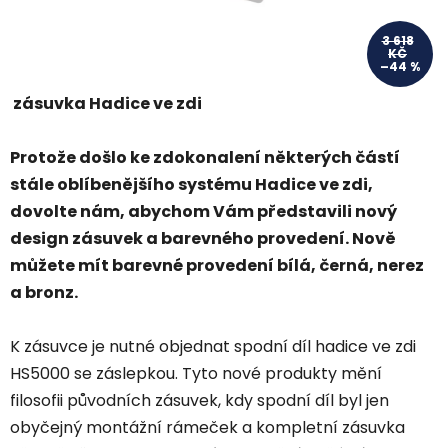
3 618
KČ
–44 %
zásuvka Hadice ve zdi
Protože došlo ke zdokonalení některých částí
stále oblíbenějšího systému Hadice ve zdi,
dovolte nám, abychom Vám představili nový
design zásuvek a barevného provedení. Nově
můžete mít barevné provedení bílá, černá, nerez
a bronz.
K zásuvce je nutné objednat spodní díl hadice ve zdi
HS5000 se záslepkou. Tyto nové produkty mění
filosofii původních zásuvek, kdy spodní díl byl jen
obyčejný montážní rámeček a kompletní zásuvka