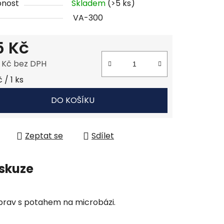
pnost
Skladem
(>5 ks)
VA-300
5 Kč
 Kč bez DPH
 cena:
 / 1 ks
DO KOŠÍKU
Zeptat se
Sdílet
skuze
uprav s potahem na microbázi.