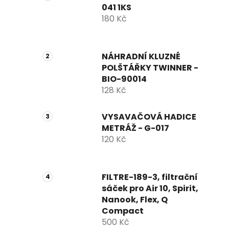
041 1KS
180 Kč
NÁHRADNÍ KLUZNÉ
POLŠTÁŘKY TWINNER -
BIO-90014
128 Kč
VYSAVAČOVÁ HADICE
METRÁŽ - G-017
120 Kč
FILTRE-189-3, filtrační
sáček pro Air 10, Spirit,
Nanook, Flex, Q
Compact
500 Kč