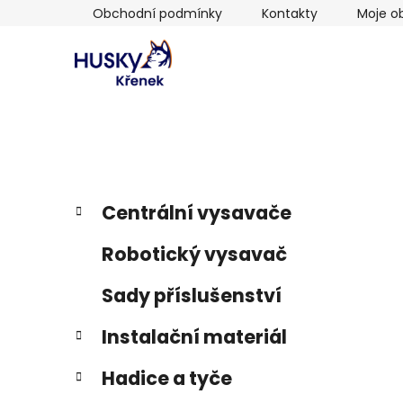
Přejít
Obchodní podmínky
Kontakty
Moje o
na
obsah
P
K
Přeskočit
Centrální vysavače
a
kategorie
o
t
s
Robotický vysavač
e
t
g
r
Sady příslušenství
o
a
r
Instalační materiál
i
n
e
n
Hadice a tyče
í