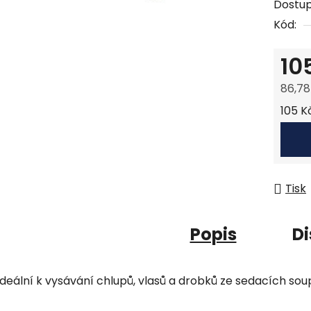
Dostu
Kód:
10
86,78
Měrná
105 Kč
Tisk
Popis
Di
Ideální k vysávání chlupů, vlasů a drobků ze sedacích so