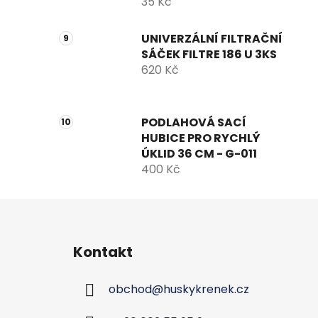
35 Kč
UNIVERZÁLNÍ FILTRAČNÍ
SÁČEK FILTRE 186 U 3KS
620 Kč
PODLAHOVÁ SACÍ
HUBICE PRO RYCHLÝ
ÚKLID 36 CM - G-011
400 Kč
Z
á
Kontakt
p
a
obchod
@
huskykrenek.cz
t
í