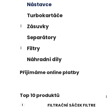
p
Nástavce
a
n
Turbokartáče
e
Zásuvky
l
Separátory
Filtry
Náhradní díly
Přijímáme online platby
Top 10 produktů
FILTRAČNÍ SÁČEK FILTRE