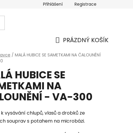
Přihlášení
Registrace
PRÁZDNÝ KOŠÍK
NÁKUPNÍ
tavce
/
MALÁ HUBICE SE SAMETKAMI NA ČALOUNĚNÍ
00
KOŠÍK
LÁ HUBICE SE
METKAMI NA
LOUNĚNÍ - VA-300
í k vysávání chlupů, vlasů a drobků ze
ch souprav s potahem na microbázi.