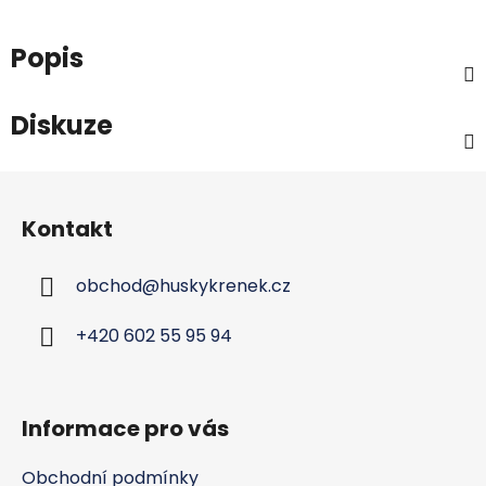
Popis
Diskuze
Z
á
Kontakt
p
a
obchod
@
huskykrenek.cz
t
í
+420 602 55 95 94
Informace pro vás
Obchodní podmínky