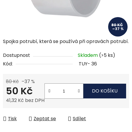
80 KČ
–37 %
Spojka potrubí, která se používá při opravách potrubí.
Dostupnost
Skladem
(>5 ks)
Kód:
TUY- 36
80 Kč
–37 %
50 Kč
DO KOŠÍKU
41,32 Kč bez DPH
Měrná cena:
Tisk
Zeptat se
Sdílet