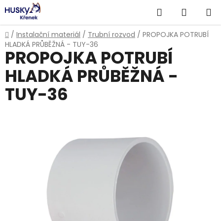
Přejít
Hledat
NÁKUP
na
obsah
KOŠÍK
Domů
/
Instalační materiál
/
Trubní rozvod
/
PROPOJKA POTRUBÍ
HLADKÁ PRŮBĚŽNÁ - TUY-36
PROPOJKA POTRUBÍ
HLADKÁ PRŮBĚŽNÁ -
TUY-36