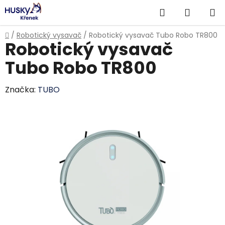
Přejít
Hledat
NÁKUP
na
obsah
KOŠÍK
Domů
/
Robotický vysavač
/
Robotický vysavač Tubo Robo TR800
Robotický vysavač
Tubo Robo TR800
Značka:
TUBO