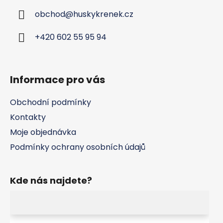
a
obchod
@
huskykrenek.cz
t
í
+420 602 55 95 94
Informace pro vás
Obchodní podmínky
Kontakty
Moje objednávka
Podmínky ochrany osobních údajů
Kde nás najdete?