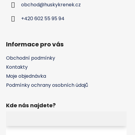
obchod
@
huskykrenek.cz
t
í
+420 602 55 95 94
Informace pro vás
Obchodní podmínky
Kontakty
Moje objednávka
Podmínky ochrany osobních údajů
Kde nás najdete?