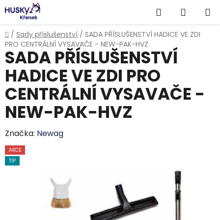
Přejít
Hledat
NÁKUP
na
obsah
KOŠÍK
Domů
/
Sady příslušenství
/
SADA PŘÍSLUŠENSTVÍ HADICE VE ZDI
PRO CENTRÁLNÍ VYSAVAČE - NEW-PAK-HVZ
SADA PŘÍSLUŠENSTVÍ
HADICE VE ZDI PRO
CENTRÁLNÍ VYSAVAČE -
NEW-PAK-HVZ
Značka:
Newag
AKCE
TIP