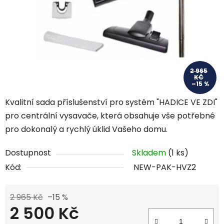
2 965
KČ
–15 %
Kvalitní sada příslušenství pro systém "HADICE VE ZDI"
pro centrální vysavače, která obsahuje vše potřebné
pro dokonalý a rychlý úklid Vašeho domu.
Dostupnost
Skladem
(1 ks)
Kód:
NEW-PAK-HVZ2
2 965 Kč
–15 %
2 500 Kč