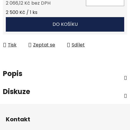
2 066,12 Kč bez DPH
Měrná cena:
2 500 Kč / 1 ks
DO KOŠÍKU
Tisk
Zeptat se
Sdílet
Popis
Diskuze
Z
á
Kontakt
p
a