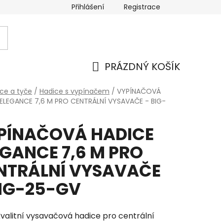
Přihlášení
Registrace
PRÁZDNÝ KOŠÍK
NÁKUPNÍ
ce a tyče
/
Hadice s vypínačem
/
VYPÍNAČOVÁ
ELEGANCE 7,6 M PRO CENTRÁLNÍ VYSAVAČE - BIG-
KOŠÍK
PÍNAČOVÁ HADICE
EGANCE 7,6 M PRO
NTRÁLNÍ VYSAVAČE
BIG-25-GV
valitní vysavačová hadice pro centrální