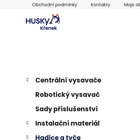
Přejít
Obchodní podmínky
Kontakty
Moje o
na
obsah
P
K
Přeskočit
Centrální vysavače
a
kategorie
o
t
s
Robotický vysavač
e
t
g
r
Sady příslušenství
o
a
r
Instalační materiál
i
n
e
n
Hadice a tyče