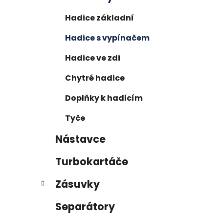
í
p
Hadice základní
a
Hadice s vypínačem
n
e
Hadice ve zdi
l
Chytré hadice
Doplňky k hadicím
Tyče
Nástavce
Turbokartáče
Zásuvky
Separátory