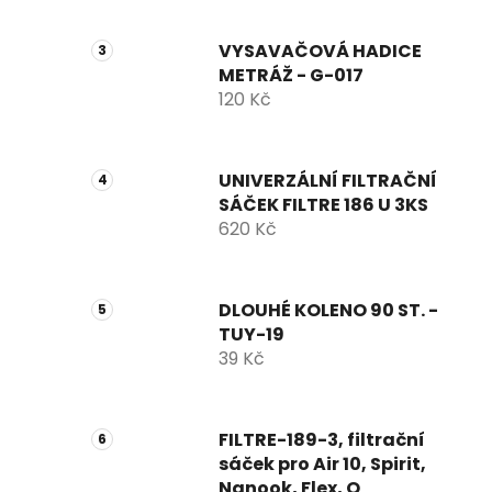
VYSAVAČOVÁ HADICE
METRÁŽ - G-017
120 Kč
UNIVERZÁLNÍ FILTRAČNÍ
SÁČEK FILTRE 186 U 3KS
620 Kč
DLOUHÉ KOLENO 90 ST. -
TUY-19
39 Kč
FILTRE-189-3, filtrační
sáček pro Air 10, Spirit,
Nanook, Flex, Q