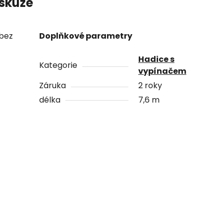
skuze
 bez
Doplňkové parametry
Hadice s
Kategorie
vypínačem
Záruka
2 roky
délka
7,6 m