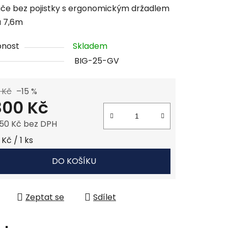
če bez pojistky s ergonomickým držadlem
a 7,6m
pnost
Skladem
BIG-25-GV
 Kč
–15 %
800 Kč
,50 Kč bez DPH
 cena:
Kč / 1 ks
DO KOŠÍKU
Zeptat se
Sdílet