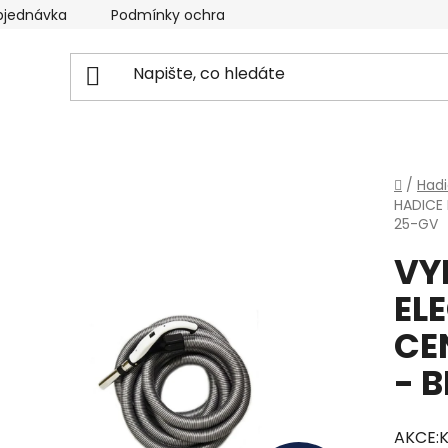
bjednávka
Podmínky ochrany osobních údajů
Domů
/
Hadi
HADICE 
25-GV
VY
EL
CE
- 
AKCE:K