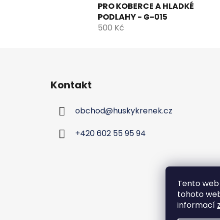
PRO KOBERCE A HLADKÉ
PODLAHY - G-015
500 Kč
Z
á
Kontakt
p
a
obchod
@
huskykrenek.cz
t
í
+420 602 55 95 94
Tento web 
tohoto webu
informací