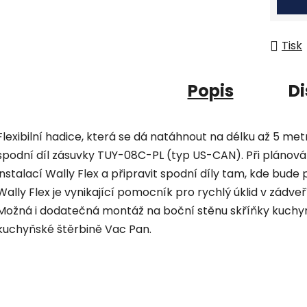
Tisk
Popis
Di
Flexibilní hadice, která se dá natáhnout na délku až 5 metr
spodní díl zásuvky TUY-08C-PL (typ US-CAN). Při plánován
instalací Wally Flex a připravit spodní díly tam, kde bud
Wally Flex je vynikající pomocník pro rychlý úklid v zádve
Možná i dodatečná montáž na boční stěnu skříňky kuchyň
kuchyňské štěrbině Vac Pan.