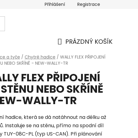
Přihlášení
Registrace
PRÁZDNÝ KOŠÍK
NÁKUPNÍ
ce a tyče
/
Chytré hadice
/
WALLY FLEX PŘIPOJENÍ
NU NEBO SKŘÍNĚ - NEW-WALLY-TR
KOŠÍK
LLY FLEX PŘIPOJENÍ
 STĚNU NEBO SKŘÍNĚ
NEW-WALLY-TR
lní hadice, která se dá natáhnout na délku až
. Instaluje se na stěnu, přímo na spodní díl
y TUY-08C-PL (typ US-CAN). Při plánování