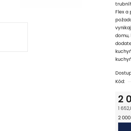
trubní
Flex a 
požado
vynika
domu, 
dodate
kuchyň
kuchyň
Dostu
Kód:
2 
1 652
Měrná
2 000 