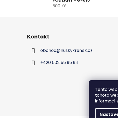
PODLAHY - G-015
500 Kč
Z
á
Kontakt
p
a
obchod
@
huskykrenek.cz
t
í
+420 602 55 95 94
Tento web 
tohoto webu
informací
Nastave