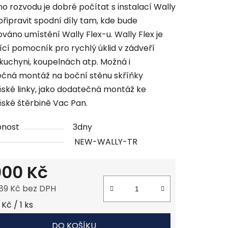
ho rozvodu je dobré počítat s instalací Wally
připravit spodní díly tam, kde bude
váno umístění Wally Flex-u. Wally Flex je
jící pomocník pro rychlý úklid v zádveří
kuchyni, koupelnách atp. Možná i
čná montáž na boční stěnu skříňky
ské linky, jako dodatečná montáž ke
ské štěrbině Vac Pan.
pnost
3dny
NEW-WALLY-TR
000 Kč
,89 Kč bez DPH
 cena:
Kč / 1 ks
DO KOŠÍKU