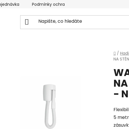
bjednávka
Podmínky ochrany osobních údajů
Domů
/
Hadi
NA STĚ
WA
NA
- 
Flexibi
5 metrů
zásuvk