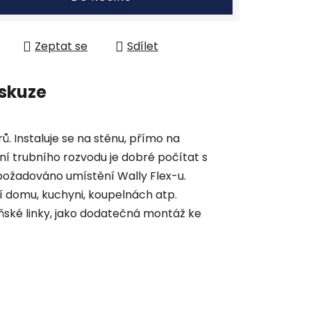
Zeptat se
Sdílet
skuze
ů. Instaluje se na stěnu, přímo na
í trubního rozvodu je dobré počítat s
e požadováno umístění Wally Flex-u.
ří domu, kuchyni, koupelnách atp.
ské linky, jako dodatečná montáž ke