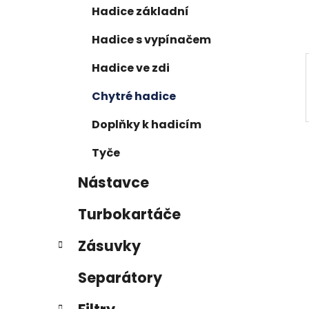
p
Hadice základní
a
Hadice s vypínačem
n
e
Hadice ve zdi
l
Chytré hadice
Doplňky k hadicím
Tyče
Nástavce
Turbokartáče
Zásuvky
Separátory