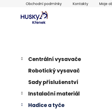
Přejít
Obchodní podmínky
Kontakty
Moje o
na
obsah
P
K
Přeskočit
Centrální vysavače
a
kategorie
o
t
s
Robotický vysavač
e
t
g
r
Sady příslušenství
o
a
r
Instalační materiál
i
n
e
n
Hadice a tyče
í