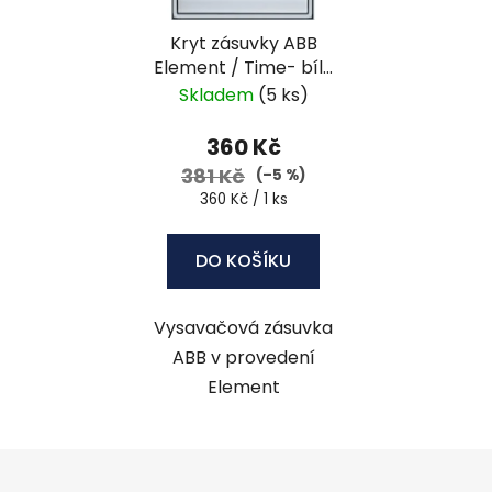
Kryt zásuvky ABB
Element / Time- bílá
/ ledová bílá
Skladem
(5 ks)
360 Kč
381 Kč
(–5 %)
Měrná
360 Kč / 1 ks
cena:
DO KOŠÍKU
Vysavačová zásuvka
ABB v provedení
Element
Z
á