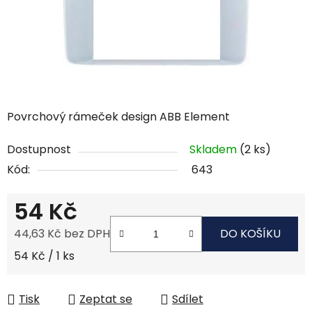
Povrchový rámeček design ABB Element
Dostupnost
Skladem
(2 ks)
Kód:
643
54 Kč
44,63 Kč bez DPH
DO KOŠÍKU
Měrná cena:
54 Kč / 1 ks
Tisk
Zeptat se
Sdílet