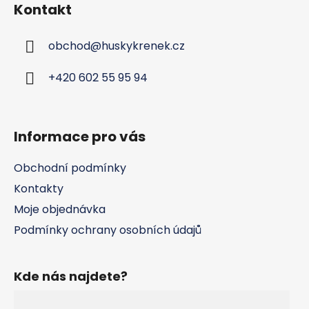
Kontakt
p
a
obchod
@
huskykrenek.cz
t
í
+420 602 55 95 94
Informace pro vás
Obchodní podmínky
Kontakty
Moje objednávka
Podmínky ochrany osobních údajů
Kde nás najdete?