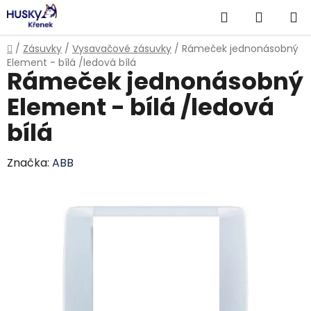
Přejít
Hledat
NÁKUP
na
obsah
KOŠÍK
Domů
/
Zásuvky
/
Vysavačové zásuvky
/
Rámeček jednonásobný
Element - bílá /ledová bílá
Rámeček jednonásobný
Element - bílá /ledová
bílá
Značka:
ABB